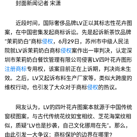
封面新闻记者 宋潇
近段时间，国际奢侈品牌LV正以其标志性花卉图
案，在中国密集发起商标诉讼。先是起诉新茶饮品牌
“茉莉奶白”商标
侵权
，6月29日，苏州市中级人民法
院就LV诉茉莉奶白商标
侵权
案作出一审判决，认定深
圳市茉莉奶白餐饮管理有限公司侵害LV四叶花卉图形
注册商标
专用权，该案目前正在上诉期，判决尚未生
效。之后，LV又起诉布料生产厂家等，类似大跨度的
维权行动，也引发了大众对于商标
侵权
的热议。
网友认为，LV的四叶花卉图案本就源于中国传统
窗棂图案，与古代传统花纹如宝相纹、芝花海棠纹相
似，质疑“LV也是抄袭，自己文化挪用在先”。那么，
由此引发一大争议：商标保护的边界在哪里?