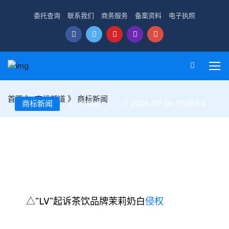
委托查询
联系我们
商务服务
备案资料
电子执照
首页
》
商标频道
》
商标新闻
商标新闻
2026-07-06 13:48:54
网络
LV密集发起商标诉讼背后 法官解读商标保护的边界
△“LV”起诉茶饮品牌茉莉奶白
侵权