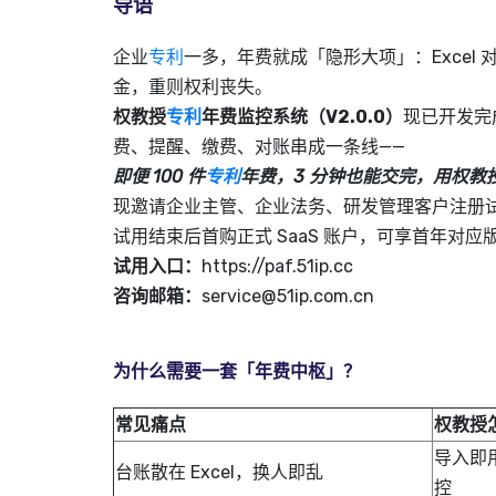
导语
企业
专利
一多，年费就成「隐形大项」：Exce
金，重则权利丧失。
权教授
专利
年费监控系统（V2.0.0）
现已开发完
费、提醒、缴费、对账串成一条线——
即便 100 件
专利
年费，3 分钟也能交完，用权教授，S
现邀请企业主管、企业法务、研发管理客户注册
试用结束后首购正式 SaaS 账户，可享首年对应版
试用入口：
https://paf.51ip.cc
咨询邮箱：
service@51ip.com.cn
为什么需要一套「年费中枢」？
常见痛点
权教授
导入即
台账散在 Excel，换人即乱
控