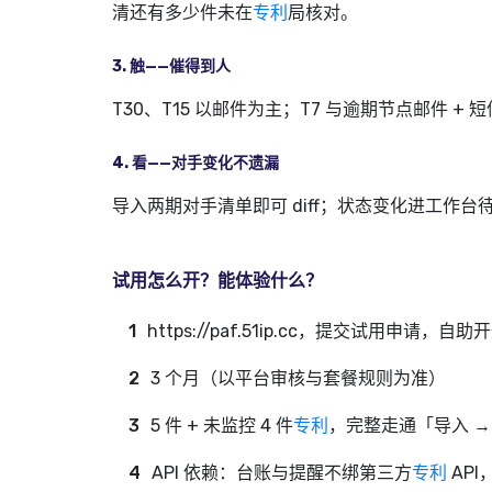
清还有多少件未在
专利
局核对。
3. 触——催得到人
T30、T15 以邮件为主；T7 与逾期节点邮件 
4. 看——对手变化不遗漏
导入两期对手清单即可 diff；状态变化进工作
试用怎么开？能体验什么？
https://paf.51ip.cc，提交试用申请，自
3 个月（以平台审核与套餐规则为准）
5 件 + 未监控 4 件
专利
，完整走通「导入 → 
API 依赖：台账与提醒不绑第三方
专利
AP