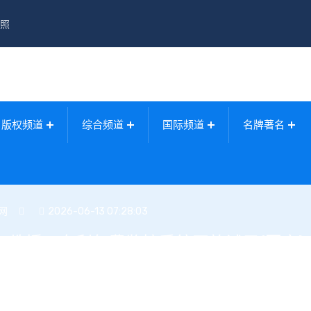
照
版权频道
综合频道
国际频道
名牌著名
网
2026-06-13 07:28:03
「权教授」专利年费监控系统开放试用(图文)