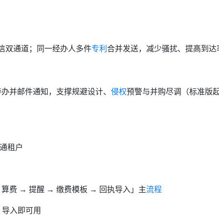
+ 短信双通道；同一经办人多件
专利
合并发送，减少骚扰、提高到达
台待办并邮件通知，支撑规避设计、
侵权
预警与并购尽调（标准版
助开通租户
算费 → 提醒 → 缴费模板 → 回执导入」主
流程
I，导入即可用