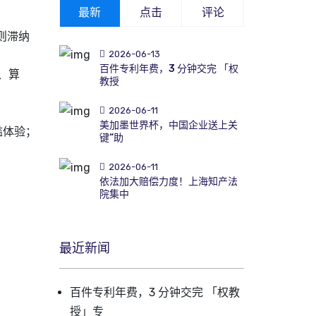
最新
点击
评论
则滞纳
2026-06-13
百件专利年费，3 分钟交完 「权
、算
教授
2026-06-11
美加墨世界杯，中国企业送上关
槛体验；
键“助
2026-06-11
依法加大赔偿力度！上海知产法
院集中
最近新闻
百件专利年费，3 分钟交完 「权教
授」专