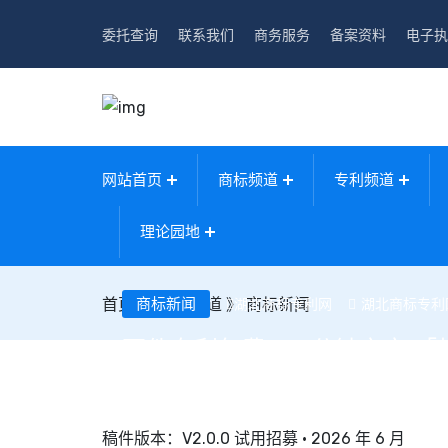
委托查询
联系我们
商务服务
备案资料
电子执
网站首页
商标频道
专利频道
理论园地
首页
》
商标新闻
商标频道
》
商标新闻
湖北商标专利网
湖北商标专利
百件专利年费，3 分钟交完 
稿件版本：V2.0.0 试用招募 · 2026 年 6 月