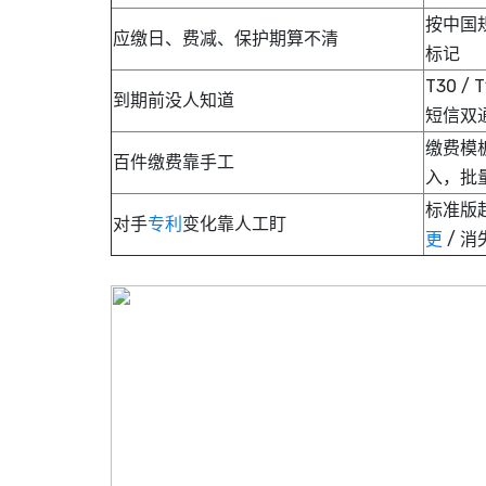
按中国
应缴日、费减、保护期算不清
标记
T30 /
到期前没人知道
短信双
缴费模板
百件缴费靠手工
入，批
标准版
对手
专利
变化靠人工盯
更
/ 