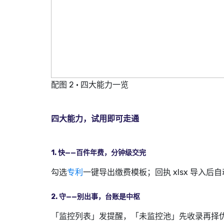
配图 2 · 四大能力一览
四大能力，试用即可走通
1. 快——百件年费，分钟级交完
勾选
专利
一键导出缴费模板；回执 xlsx 导入
2. 守——别出事，台账是中枢
「监控列表」发提醒，「未监控池」先收录再择