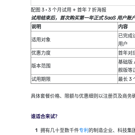
配图 3 · 3 个月试用 + 首年 7 折海报
试用结束后，首次购买第一年正式 SaaS 用户账
说明
内容
已完成
适用对象
用户
优惠力度
首年对应
基础版 /
版本范围
舰版等
试用期限
最长 3
具体套餐价格、限额与优惠细则以注册页及商务
谁适合来试？
拥有几十至数千件
专利
的制造企业、科技集