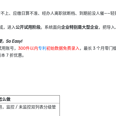
l 对不上、应缴日算不准、经办人离职就断档、到期前没人催——轻
成，进入
公开试用阶段
。系统面向
企业特别是大型企业
，把导入
o Easy!
试用账号，
300件以内
专利
初始数据免费录入
，最长 3 个月零门
本 7 折优惠。
怎么做
用，监控 / 未监控双列表分级管