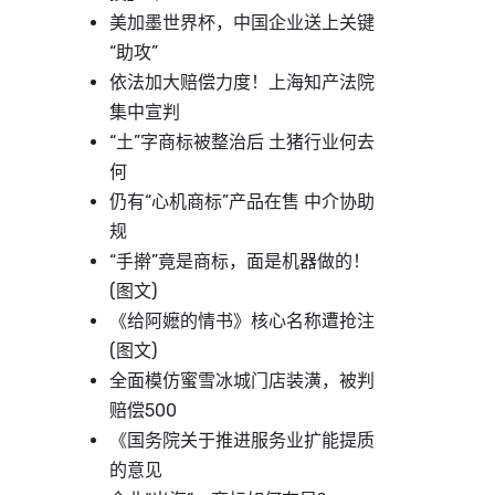
美加墨世界杯，中国企业送上关键
“助攻”
依法加大赔偿力度！上海知产法院
集中宣判
“土”字商标被整治后 土猪行业何去
何
仍有“心机商标”产品在售 中介协助
规
“手擀”竟是商标，面是机器做的！
(图文)
《给阿嬷的情书》核心名称遭抢注
(图文)
全面模仿蜜雪冰城门店装潢，被判
赔偿500
《国务院关于推进服务业扩能提质
的意见