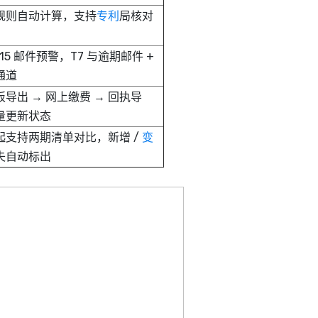
规则自动计算，支持
专利
局核对
 T15 邮件预警，T7 与逾期邮件 +
通道
导出 → 网上缴费 → 回执导
量更新状态
起支持两期清单对比，新增 /
变
消失自动标出