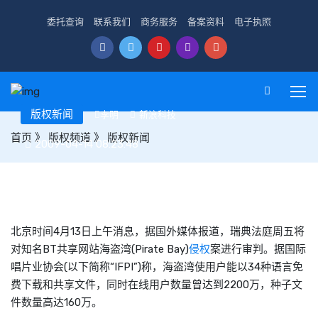
委托查询
联系我们
商务服务
备案资料
电子执照
版权新闻
李明
新浪科技
首页
》
版权频道
》
版权新闻
2009-04-14 08:23:48
瑞典法庭周五宣判海盗湾侵权案
北京时间4月13日上午消息，据国外媒体报道，瑞典法庭周五将
对知名BT共享网站海盗湾(Pirate Bay)
侵权
案进行审判。据国际
唱片业协会(以下简称“IFPI”)称，海盗湾使用户能以34种语言免
费下载和共享文件，同时在线用户数量曾达到2200万，种子文
件数量高达160万。