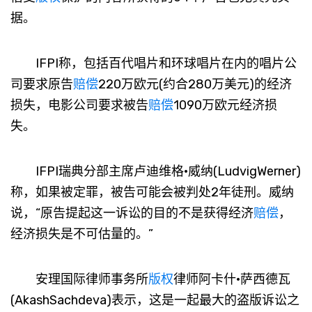
据。
IFPI称，包括百代唱片和环球唱片在内的唱片公
司要求原告
赔偿
220万欧元(约合280万美元)的经济
损失，电影公司要求被告
赔偿
1090万欧元经济损
失。
IFPI瑞典分部主席卢迪维格·威纳(LudvigWerner)
称，如果被定罪，被告可能会被判处2年徒刑。威纳
说，“原告提起这一诉讼的目的不是获得经济
赔偿
，
经济损失是不可估量的。”
安理国际律师事务所
版权
律师阿卡什·萨西德瓦
(AkashSachdeva)表示，这是一起最大的盗版诉讼之