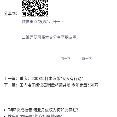
分享到：
微信里点“发现”，扫一下
二维码便可将本文分享至朋友圈。
顶一下
踩一下
上一篇：
重庆：2008年打击盗版“天天有行动”
下一篇：
国内电子阅读器销量将迎井喷 今年销量350万
3年3次成被告 诺亚舟侵权为何如此疯狂？
枕头用“颐而康”作商标被判侵权