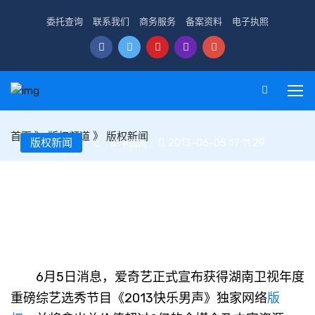
委托查询
联系我们
商务服务
备案资料
电子执照
首页
》
版权频道
》
版权新闻
版权新闻
2013-06-05 17:11:29
中国网
爱奇艺获《2013快乐男声》独家版权
6月5日消息，爱奇艺正式宣布获得湖南卫视年度
重磅综艺选秀节目《2013快乐男声》独家网络
版