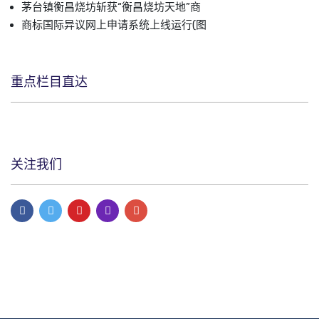
茅台镇衡昌烧坊斩获“衡昌烧坊天地”商
商标国际异议网上申请系统上线运行(图
重点栏目直达
关注我们