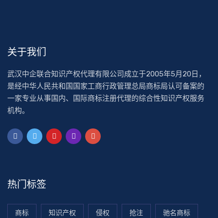
关于我们
武汉中企联合知识产权代理有限公司成立于2005年5月20日，
是经中华人民共和国国家工商行政管理总局商标局认可备案的
一家专业从事国内、国际商标注册代理的综合性知识产权服务
机构。
热门标签
商标
知识产权
侵权
抢注
驰名商标