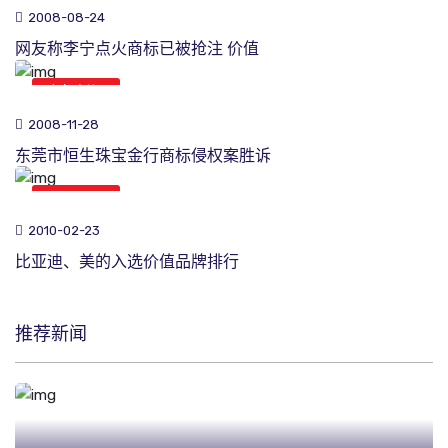
2008-08-24
网友称李宁点火商标已被抢注 价值
商标新闻
2008-11-28
东莞市恒生珠宝金行商标侵权案胜诉
商标新闻
2010-02-23
比亚迪、美的入选价值品牌排行
推荐新闻