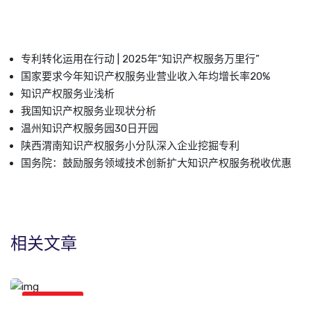
专利转化运用在行动 | 2025年“知识产权服务万里行”
国家要求今年知识产权服务业营业收入年均增长率20%
知识产权服务业浅析
我国知识产权服务业现状分析
温州知识产权服务园30日开园
陕西渭南知识产权服务小分队深入企业挖掘专利
国务院：鼓励服务领域技术创新扩大知识产权服务税收优惠
相关文章
商标新闻