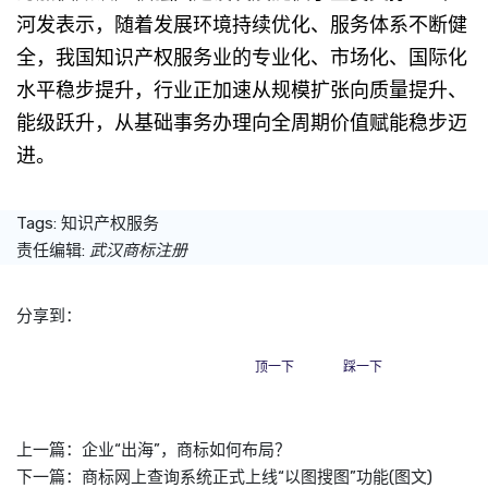
河发表示，随着发展环境持续优化、服务体系不断健
全，我国知识产权服务业的专业化、市场化、国际化
水平稳步提升，行业正加速从规模扩张向质量提升、
能级跃升，从基础事务办理向全周期价值赋能稳步迈
进。
Tags:
知识产权服务
责任编辑:
武汉商标注册
分享到：
顶一下
踩一下
上一篇：
企业“出海”，商标如何布局？
下一篇：
商标网上查询系统正式上线“以图搜图”功能(图文)