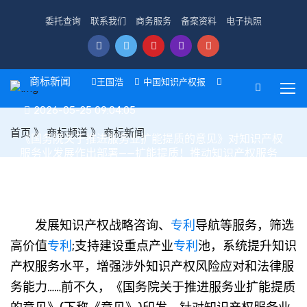
委托查询
联系我们
商务服务
备案资料
电子执照
商标新闻
王国浩
中国知识产权报
2026-05-25 09:04:05
首页
》
商标频道
》
商标新闻
《国务院关于推进服务业扩能提质的意见》对知识产权
服务业发展作出部署——扩能提质！推动知识产权服务
业高质量发展
发展知识产权战略咨询、
专利
导航等服务，筛选
高价值
专利
;支持建设重点产业
专利
池，系统提升知识
产权服务水平，增强涉外知识产权风险应对和法律服
务能力……前不久，《国务院关于推进服务业扩能提质