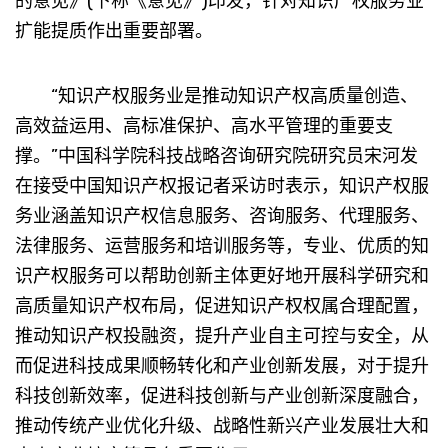
的意见》(下称《意见》)印发，针对知识产权服务业
扩能提质作出重要部署。
“知识产权服务业是推动知识产权高质量创造、
高效益运用、高标准保护、高水平管理的重要支
撑。”中国科学院科技战略咨询研究院研究员宋河发
在接受中国知识产权报记者采访时表示，知识产权服
务业涵盖知识产权信息服务、咨询服务、代理服务、
法律服务、运营服务和培训服务等，专业、优质的知
识产权服务可以帮助创新主体更好地开展科学研究和
高质量知识产权布局，促进知识产权权属合理配置，
推动知识产权投融资，提升产业自主可控与安全，从
而促进科技成果顺畅转化和产业创新发展，对于提升
科技创新效率，促进科技创新与产业创新深度融合，
推动传统产业优化升级、战略性新兴产业发展壮大和