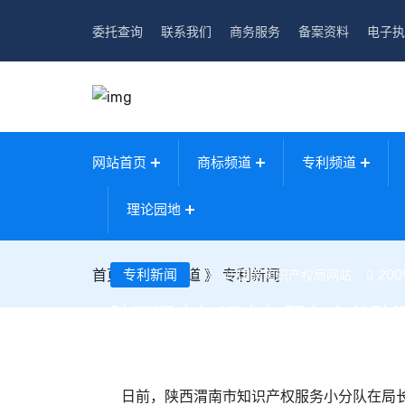
委托查询
联系我们
商务服务
备案资料
电子执
网站首页
商标频道
专利频道
理论园地
首页
》
专利新闻
专利频道
》
专利新闻
国家知识产权局网站
2009
陕西渭南知识产权服务小分队
日前，陕西渭南市知识产权服务小分队在局长