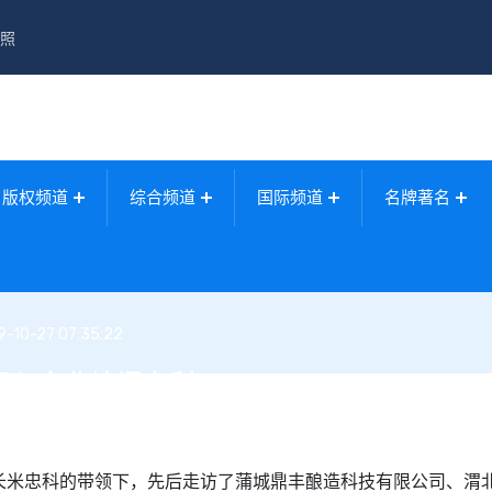
照
版权频道
综合频道
国际频道
名牌著名
-10-27 07:35:22
深入企业挖掘专利
米忠科的带领下，先后走访了蒲城鼎丰酿造科技有限公司、渭