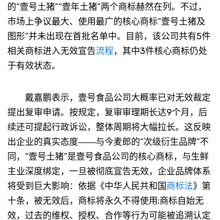
的“壹号土猪”“壹年土猪”两个商标赫然在列。不过，
市场上争议最大、使用最广的核心商标“壹号土猪及
图形”并未出现在首批名单中。目前，该公司共有5件
相关商标进入无效宣告
流程
，其中3件核心商标仍处
于有效状态。
戴嘉鹏表示，壹号食品公司大概率已对无效裁定
提出复审申请。按规定，复审审理期长达9个月，后
续还可提起行政诉讼，整体周期将大幅拉长。这反映
出企业的真实态度――与今麦郎的“次级衍生品牌”不
同，“壹号土猪”是壹号食品公司的核心商标，与生鲜
主业深度绑定，一旦被彻底宣告无效，企业品牌体系
将受到巨大影响：依据《中华人民共和国
商标法
》第
十条，被无效后，商标将永久不得使用;商标自始无
效，过去的维权、授权、合作等行为可能被追溯认定