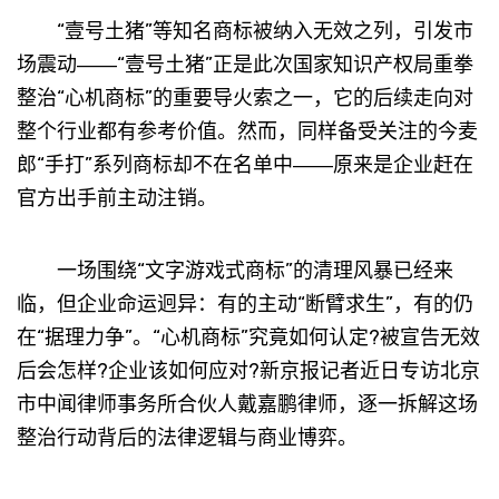
“壹号土猪”等知名商标被纳入无效之列，引发市
场震动――“壹号土猪”正是此次国家知识产权局重拳
整治“心机商标”的重要导火索之一，它的后续走向对
整个行业都有参考价值。然而，同样备受关注的今麦
郎“手打”系列商标却不在名单中――原来是企业赶在
官方出手前主动注销。
一场围绕“文字游戏式商标”的清理风暴已经来
临，但企业命运迥异：有的主动“断臂求生”，有的仍
在“据理力争”。“心机商标”究竟如何认定?被宣告无效
后会怎样?企业该如何应对?新京报记者近日专访北京
市中闻律师事务所合伙人戴嘉鹏律师，逐一拆解这场
整治行动背后的法律逻辑与商业博弈。