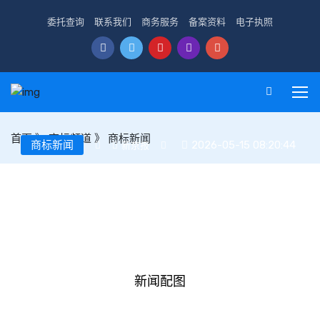
委托查询
联系我们
商务服务
备案资料
电子执照
首页
》
商标频道
》
商标新闻
商标新闻
2026-05-15 08:20:44
新京报
“手打”注销，“土猪”悬了：十问“心机商标”(图文)
新闻配图