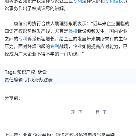
顺等多名知识产权法律专家就企业
专利
法律保护和
专利
侵权
诉
讼事务作出了权威详尽的讲解。
康信公司执行合伙人助理张永明表示：“近年来企业面临的
知识产权形势越发严峻，尤其是
侵权
诉讼频频发生，国内企业
之间的
专利
诉讼迅猛增长，给企业的发展带来前所未有的生存
压力，面对烽烟四起的
专利
战场，企业如何提高应对能力，已
经成为广大企业不得不学的一门功课。”
Tags:
知识产权
诉讼
责任编辑:
武汉商标注册
分享到：
顶一下
踩一下
上一篇：
北京:企业并购：知识产权战略运用得当是关键