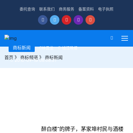
委托查询
联系我们
商务服务
备案资料
电子执照
商标新闻
林云龙
钱江晚报
首页
》
商标频道
》
商标新闻
2010-09-15 08:08:31
“醉白楼”商标到底该归谁？ 村民和餐馆都想要
醉白楼”的牌子，茅家埠村民与酒楼