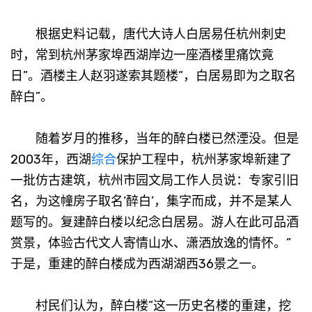
根据史料记载，唐代大诗人白居易任杭州刺史
时，常到杭州茅家埠西湖岸边一座酒楼里痛饮竟
日”。酒楼主人赵羽遂索其题楼”，白居易即为之取名
醉白”。
随着岁月的推移，当年的醉白楼已然湮没。但是
2003年，西湖
综合
保护工程中，杭州茅家埠新建了
一批仿古建筑，杭州市园文局工作人员说：专家引旧
名，为这幢房子取名‘醉白’，集字而成，并不是某人
题写的。复建醉白楼以纪念白居易。游人在此可品酒
赏景，体验古代文人寄情山水、潇洒放逸的情怀。”
于是，重建的醉白楼成为西湖湖西36景之一。
村民们认为，醉白楼”这一历史名楼的重建，挖