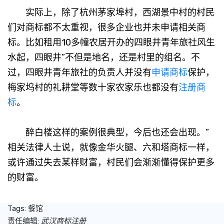
实际上，除了杭州茅家埠村，西湖景中村的村民
们对商标都不太重视，很多企业也并未申请相关商
标。比如租用10多幢农居开办的四眼井青年旅社风生
水起，四眼井”不但是地名，还是村里的组名。不
过，四眼井青年旅社的负责人并没有
申请商标
保护，
梅家坞村的礼耕堂等数十家农家乐也都没有
注册商
标
。
醉白楼这样的案例很典型，今后也还会出现。”
相关法律人士说，就像金华火腿、六和塔商标一样，
或许通过失去某样财富，村民们会渐渐懂得保护更多
的财富。
Tags:
餐馆
责任编辑:
武汉商标注册