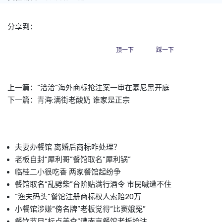
分享到：
顶一下
踩一下
上一篇：
“洽洽”海外商标抢注案一审在慕尼黑开庭
下一篇：
青海:满街老酸奶 谁家是正宗
夫妻办餐馆 离婚后商标咋处理？
老板自封“犀利哥”餐馆取名“犀利锅”
临桂二小很吃香 两家餐馆起纷争
餐馆取名“乱劈柴”台阶贴满行酒令 市民喊遭不住
“渔夫码头”餐馆注册商标权人索赔20万
小餐馆涉嫌“傍名牌”老板觉得“比窦娥冤”
餐饮节目“标点美食”遭南京餐馆老板抢注