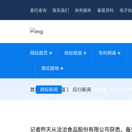
委托查询
联系我们
商务服务
备案资料
电子执
网站首页
商标频道
专利频道
理论园地
首页
》
商标新闻
商标频道
》
商标新闻
安徽商报
2010-09
陈大名
“洽洽”海外商标抢注案一审在
记者昨天从洽洽食品股份有限公司获悉，备