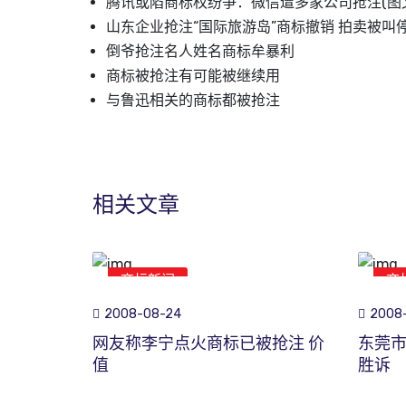
腾讯或陷商标权纷争：微信遭多家公司抢注(图
山东企业抢注“国际旅游岛”商标撤销 拍卖被叫
倒爷抢注名人姓名商标牟暴利
商标被抢注有可能被继续用
与鲁迅相关的商标都被抢注
相关文章
商标新闻
商
2008-08-24
2008-
网友称李宁点火商标已被抢注 价
东莞
值
胜诉