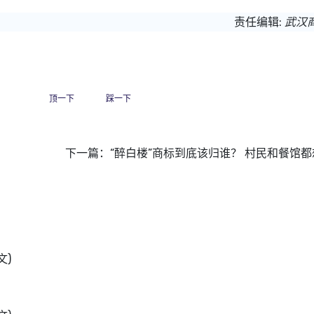
责任编辑:
武汉
顶一下
踩一下
下一篇：
“醉白楼”商标到底该归谁？ 村民和餐馆都
文)