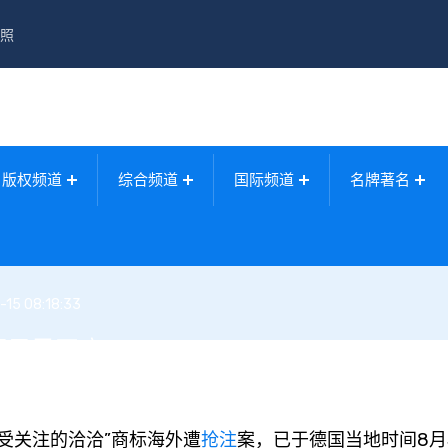
照
版权频道
综合频道
国际频道
名牌著名
-15 08:18:33
慕尼黑开庭
受关注的洽洽”商标海外遭
抢注
案，已于德国当地时间8月