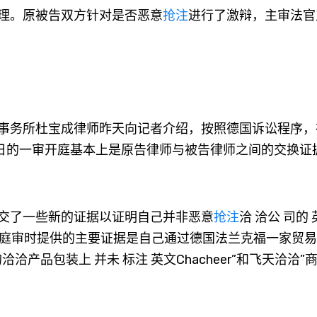
理。原被告双方针对是否恶意
抢注
进行了激辩，主审法官
务所杜宝成律师昨天向记者介绍，按照德国诉讼程序，
1日的一审开庭基本上是原告律师与被告律师之间的交换证
了一些新的证据以证明自己并非恶意
抢注
洽 洽公 司的
公司在庭审时提供的主要证据是自己通过德国法兰克福一家贸
产品包装上 并未 标注 英文Chacheer”和飞天洽洽”