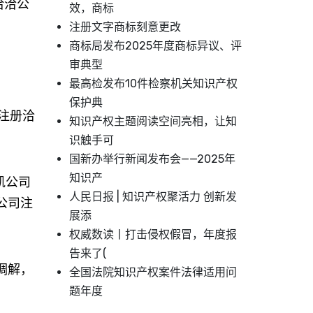
洽洽公
效，商标
注册文字商标刻意更改
商标局发布2025年度商标异议、评
审典型
最高检发布10件检察机关知识产权
保护典
注册洽
知识产权主题阅读空间亮相，让知
识触手可
国新办举行新闻发布会——2025年
知识产
凯公司
人民日报 | 知识产权聚活力 创新发
公司注
展添
权威数读丨打击侵权假冒，年度报
告来了(
调解，
全国法院知识产权案件法律适用问
题年度