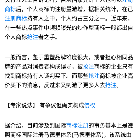
关行业人士告诉记者，自从国家允许个人也可以
注册
商标
后，个人商标的注册量激增，据相关统计，在已
注册商标
持有人之中，个人约占三分之一。近年来，
在一些热点事件中频频曝光的炒作型商标一般都出自
个人商标
抢注
者之手。
一般而言，鉴于重塑品牌难度很大，或者担心相同品
牌的产品对消费者构成误导，被
抢注
商标的企业只有
找到商标持有人谈判买下。而那些
抢注
商标被企业高
价买下的消息，反过来又刺激了更多人去
抢注
。
【专家说法】 有争议但确实构成
侵权
据介绍，目前涉及到国际
商标注册
的事务基本上是遵
照商标国际注册马德里体系(马德里体系)，该系统由