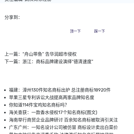
分享到：
顶一下
踩一下
上一篇：
“舟山带鱼” 告华润超市侵权
下一篇：
浙江：商标品牌建设演绎“德清速度”
福建：漳州130件知名商标出炉 总注册商标18920件
苹果三星专利诉讼大战提高两家品牌知名度
你知道114件宝鸡知名商标吗？
海关查获：一款香水侵权17个知名商标(图文)
海南举行商贸企业品牌研讨 百余知名商标被取消引关注
广东广州：一知名设计公司被仿冒 商标设计卖出白菜价