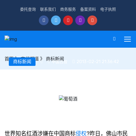
委托查询
联系我们
商务服务
备案资料
电子执照
首页
》
商标频道
》
商标新闻
商标新闻
2013-02-21 21:36:42
中国日报
福建：商标被抢注后世界知名葡萄酒侵权(图文)
世界知名红酒涉嫌在中国商标
侵权
?昨日，佛山市民