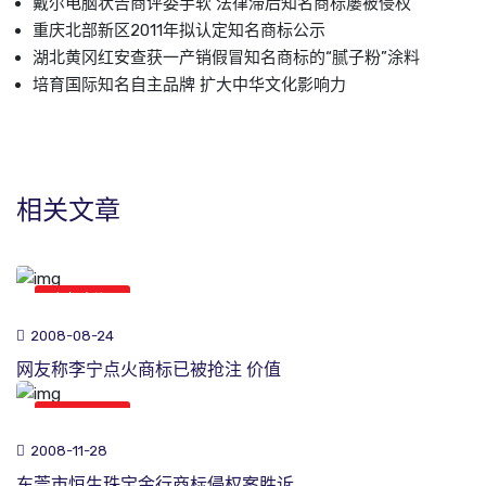
戴尔电脑状告商评委手软 法律滞后知名商标屡被侵权
重庆北部新区2011年拟认定知名商标公示
湖北黄冈红安查获一产销假冒知名商标的“腻子粉”涂料
培育国际知名自主品牌 扩大中华文化影响力
相关文章
商标新闻
2008-08-24
网友称李宁点火商标已被抢注 价值
商标新闻
2008-11-28
东莞市恒生珠宝金行商标侵权案胜诉