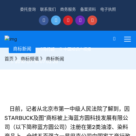
委托查询
联系我们
商务服务
备案资料
电子执照
商标新闻
马行超
中国知识产权报
首页
》
商标频道
》
商标新闻
2010-07-16 07:02:28
北京“STARBUCK”涂料商标引发纠纷
日前，记者从北京市第一中级人民法院了解到，因
STARBUCK及图”商标被上海蓝方圆科技发展有限公
司（以下简称蓝方圆公司）注册在第2类油漆、染料