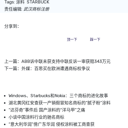
Tags:
涂料
STARBUCK
责任编辑:
武汉商标注册
分享到：
顶一下
踩一下
上一篇：
ABB诉中联未获支持中联反诉一审获赔343万元
下一篇：
外媒：百思买在欧洲遭遇商标权争议
Windows、Starbucks和Nokia：三个商标的进化故事
湖北黄冈红安查获一产销假冒知名商标的“腻子粉”涂料
“达芬奇”事件后 国产涂料的“洋马甲”之痛
小谈中国涂料行业的驰名商标
“意大利华润”傍广东华润 侵权涂料被工商查获