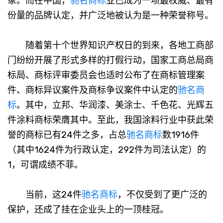
象。而在中国，
驰名商标
业已成为一项最权威、最有
份量的品牌认定，并广泛地被认为是一种荣誉称号。
随着第十个世界知识产权日的到来，各地工商部
门纷纷开展了形式多样的打假行动，国家工商总局商
标局、商标评审委员会也适时公布了在商标管理案
件、商标异议案件及商标争议案件中认定的
驰名商
标
。其中，立邦、华润漆、美涂士、千色花、光辉五
件涂料商标荣膺其中。至此，我国涂料行业中获此荣
誉的商标已有24件之多，占总
驰名商标
数1916件
（其中1624件为行政认定，292件为司法认定）的
1，可谓成绩不菲。
当前，这24件
驰名商标
，不仅受到了更广泛的
保护，还成了挂在企业头上的一顶桂冠。