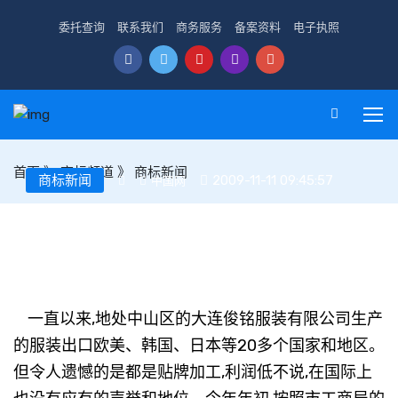
委托查询
联系我们
商务服务
备案资料
电子执照
首页
》
商标频道
》
商标新闻
商标新闻
2009-11-11 09:45:57
中国网
大连39户外向型企业境外注册自主商标230件
一直以来,地处中山区的大连俊铭服装有限公司生产
的服装出口欧美、韩国、日本等20多个国家和地区。
但令人遗憾的是都是贴牌加工,利润低不说,在国际上