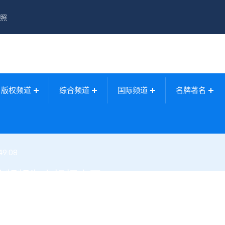
照
版权频道
综合频道
国际频道
名牌著名
49:08
业频频为商标打官司