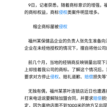
9日，记者获悉，随着商标意识的增强，
的商标权益，商标
侵权
类案件明显增多。
榕企商标屡被
侵权
福州某保健品企业的负责人张先生准备向
企业在未经他授权的情况下，擅自将他公司
前几个月，当地的经销商反映销量出现下
上却挂着我公司的商标。了解这个情况后，
要求对方停止
侵权
、赔礼道歉、
赔偿
损失等
无独有偶，福州某茶叶连锁店近日也遭遇
打来电话说要解除加盟合同，并要求
赔偿
损
定，因为离他店面不到1000米的地方又