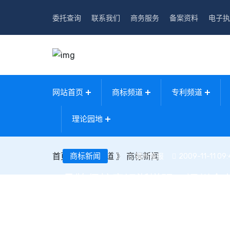
委托查询
联系我们
商务服务
备案资料
电子执
网站首页
商标频道
专利频道
理论园地
首页
》
商标新闻
商标频道
》
商标新闻
福州晚报
2009-11-11 09:
品牌保护意识渐增强 福州企