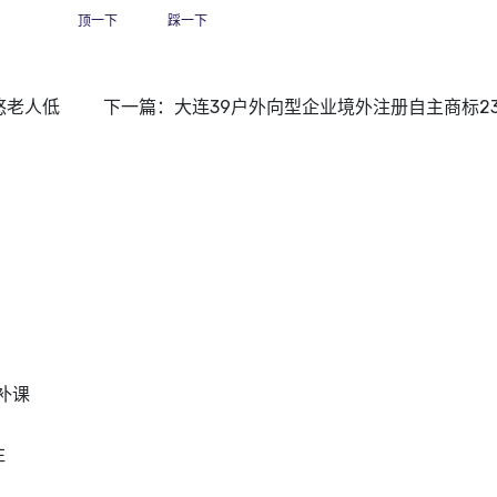
顶一下
踩一下
悠老人低
下一篇：
大连39户外向型企业境外注册自主商标23
补课
注