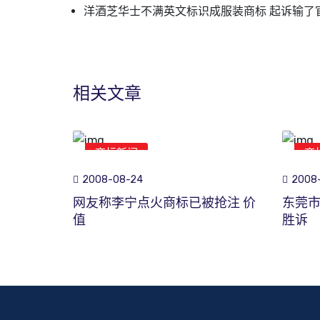
洋酒芝华士不满英文标识成服装商标 起诉输了
相关文章
商标新闻
商
2008-08-24
2008-
网友称李宁点火商标已被抢注 价
东莞
值
胜诉