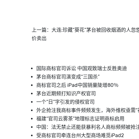
上一篇：
大连:珍藏“葵花”茅台被回收烟酒的人忽
价卖出
国际商标官司诉讼 中国观致瑞士反胜奥迪
茅台商标官司演变成“三国杀”
商标官司之后 iPad中国销量陡增80％
茅台近期频打知识产权官司
一个“日”字引发的侵权官司
外企抢注我商标事件频频发生，海外维权亟需“
福建“官司云雾茶”地理标志证明商标启用
中国：法无禁止还能获暴利名人商标频频被抢
受商标官司牵连台州大型商场难觅iPad2