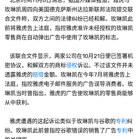
北京时间11月6日消息，据国外媒体报道，雅虎与
玫琳凯周四向美国德克萨斯州达拉斯联邦法院提交联
合文件称，双方之间的法律纠纷已经和解。玫琳凯此
前将雅虎告上法庭，指控雅虎准许未经授权的玫琳凯
零售商在自动弹出广告中使用了玫琳凯的标志。
该联合文件显示，两家公司在10月21日便已签署机
密协议，和解双方的商标
侵权
诉讼。不过该文件并未
透露雅虎的
赔偿
金额。玫琳凯在今年7月将雅虎告上
法庭，指控雅虎电子邮件服务的广告误导消费者。玫
琳凯当时曾指出，雅虎的广告使玫琳凯的零售商能够
从中获利。
雅虎遭遇的这起诉讼类似于玫琳凯与谷歌的
专利
纠
纷。玫琳凯此前曾指控谷歌错误的销售了广告
专利
中