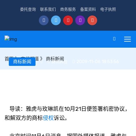
委托查询
联系我们
商务服务
备案资料
电子执照
首页
》
商标频道
》
商标新闻
商标新闻
2009-11-06 18:53:56
腾讯科技
虎与玫琳凯商标侵权官司和解 赔偿金不详
导读：雅虎与玫琳凯在10月21日便签署机密协议，
和解双方的商标
侵权
诉讼。