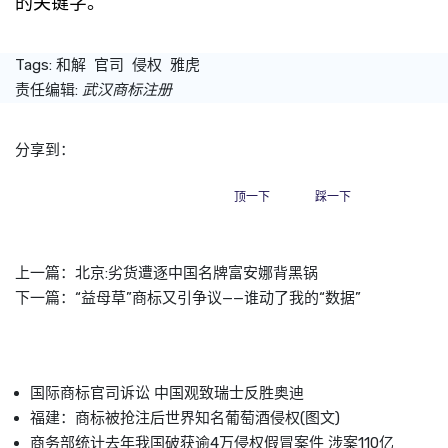
的关键字。
Tags:
和解
官司
侵权
雅虎
责任编辑:
武汉商标注册
分享到：
顶一下
踩一下
上一篇：
北京:劣货遭逐中国名牌富安娜背黑锅
下一篇：
“益母草”商标又引争议——谁动了我的“数据”
国际商标官司诉讼 中国观致瑞士反胜奥迪
福建：商标被抢注后世界知名葡萄酒侵权(图文)
商务部统计去年我国破获逾4万侵权假冒案件 涉案110亿