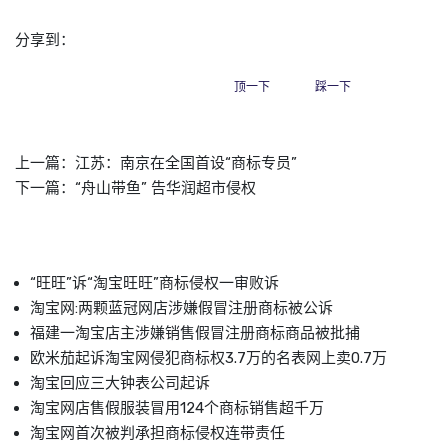
分享到：
顶一下
踩一下
上一篇：
江苏：南京在全国首设“商标专员”
下一篇：
“舟山带鱼” 告华润超市侵权
“旺旺”诉“淘宝旺旺”商标侵权一审败诉
淘宝网:两颗蓝冠网店涉嫌假冒注册商标被公诉
福建一淘宝店主涉嫌销售假冒注册商标商品被批捕
欧米茄起诉淘宝网侵犯商标权3.7万的名表网上卖0.7万
淘宝回应三大钟表公司起诉
淘宝网店售假服装冒用124个商标销售超千万
淘宝网首次被判承担商标侵权连带责任