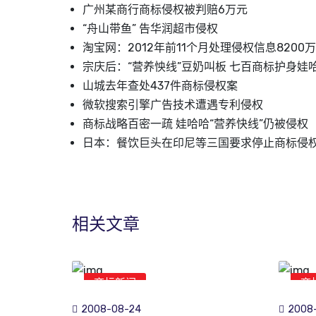
广州某商行商标侵权被判赔6万元
“舟山带鱼” 告华润超市侵权
淘宝网：2012年前11个月处理侵权信息8200
宗庆后：“营养怏线”豆奶叫板 七百商标护身娃
山城去年查处437件商标侵权案
微软搜索引擎广告技术遭遇专利侵权
商标战略百密一疏 娃哈哈“营养快线”仍被侵权
日本：餐饮巨头在印尼等三国要求停止商标侵
相关文章
商标新闻
商
2008-08-24
2008-