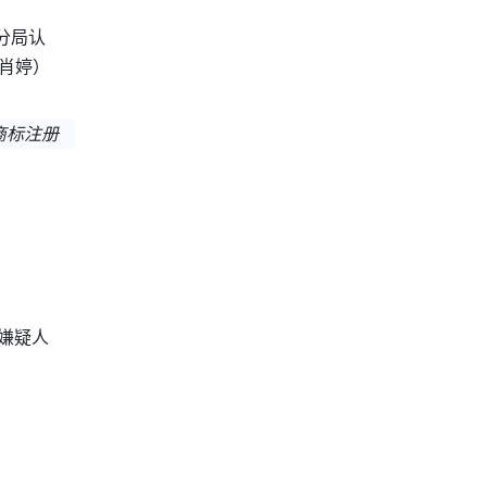
分局认
肖婷）
商标注册
嫌疑人