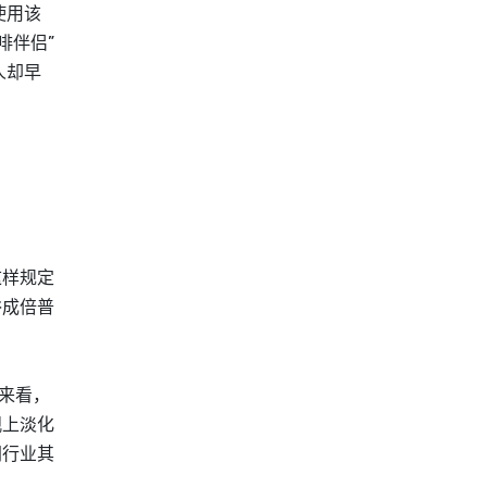
使用该
啡伴侣”
人却早
这样规定
俗成倍普
来看，
观上淡化
同行业其