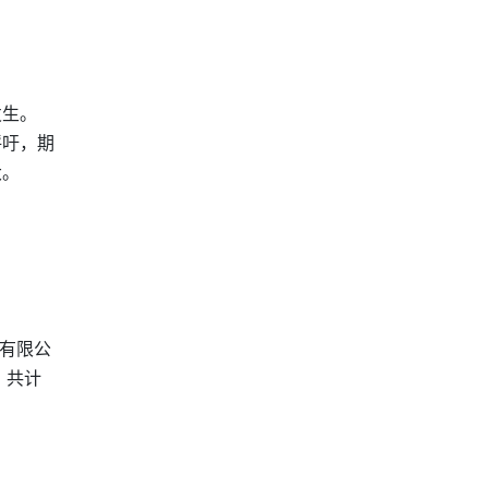
发生。
呼吁，期
大。
有限公
，共计