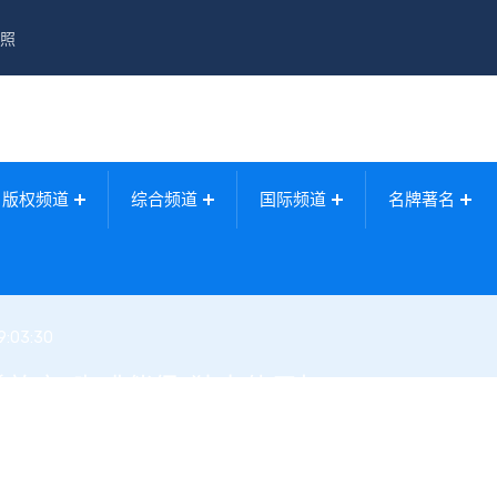
照
版权频道
综合频道
国际频道
名牌著名
9:03:30
巢放弃“咖啡伴侣”独占使用权