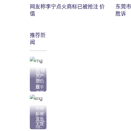
网友称李宁点火商标已被抢注 价
东莞
值
胜诉
推荐新
2026-
闻
05-
07
“心机
商标”
已无
2026-
效 相
05-
关产
06
品仍
在
超千
件带
有欺
骗性
的商
标被
宣告
2026-
无效
05-