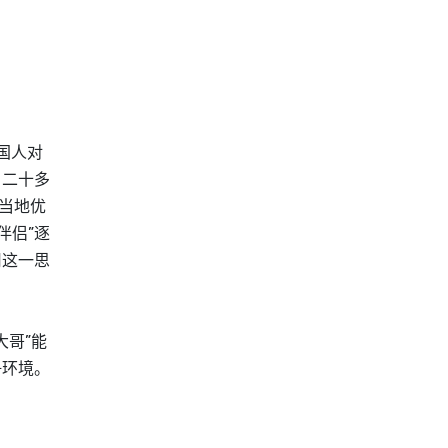
国人对
。二十多
着当地优
伴侣”逐
用这一思
大哥”能
争环境。