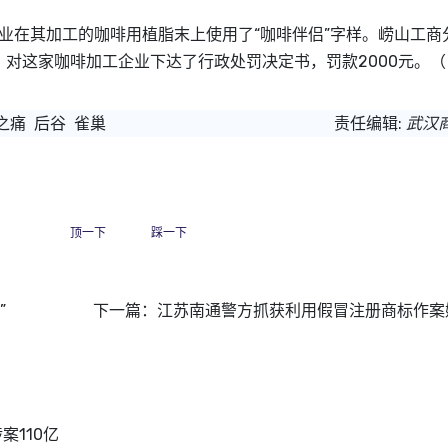
业在其加工的咖啡用植脂末上使用了“咖啡伴侣”字样。崂山工商
对这家咖啡加工企业下达了行政处罚决定书，罚款2000元。（
之痛
后谷
雀巢
责任编辑:
武汉
顶一下
踩一下
”
下一篇：
江苏南通警方抓获利用假冒注册商标作案
案110亿