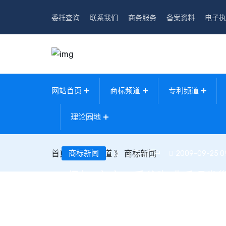
委托查询
联系我们
商务服务
备案资料
电子执
网站首页
商标频道
专利频道
理论园地
首页
》
商标新闻
商标频道
》
商标新闻
云南门户
2009-09-25 0
“侵权”之痛：后谷咖啡呼吁雀