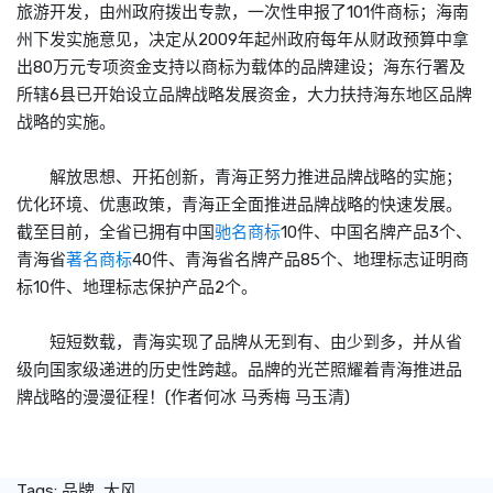
旅游开发，由州政府拨出专款，一次性申报了101件商标；海南
州下发实施意见，决定从2009年起州政府每年从财政预算中拿
出80万元专项资金支持以商标为载体的品牌建设；海东行署及
所辖6县已开始设立品牌战略发展资金，大力扶持海东地区品牌
战略的实施。
解放思想、开拓创新，青海正努力推进品牌战略的实施；
优化环境、优惠政策，青海正全面推进品牌战略的快速发展。
截至目前，全省已拥有中国
驰名商标
10件、中国名牌产品3个、
青海省
著名商标
40件、青海省名牌产品85个、地理标志证明商
标10件、地理标志保护产品2个。
短短数载，青海实现了品牌从无到有、由少到多，并从省
级向国家级递进的历史性跨越。品牌的光芒照耀着青海推进品
牌战略的漫漫征程！(作者何冰 马秀梅 马玉清)
Tags:
品牌
大风