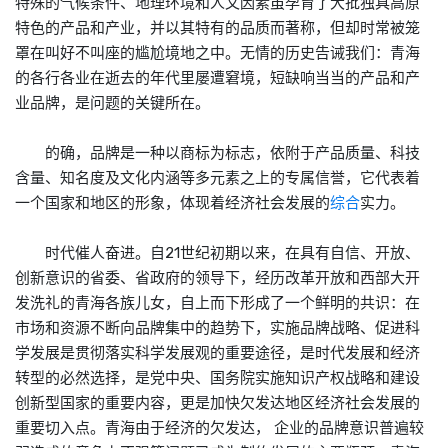
特殊的气候条件、地理环境和人文因素虽孕育了大批独具高原
特色的产品和产业，并以其特有的品质而著称，但却时常被笼
罩在叫好不叫座的尴尬境地之中。无情的历史告诫我们：青海
的各行各业在逝去的年代里屡遭窘境，短缺响当当的产品和产
业品牌，是问题的关键所在。
的确，品牌是一种以商标为标志，依附于产品质量、科技
含量、知名度及文化内涵等多元素之上的专属信誉，它代表着
一个国家和地区的形象，体现着经济社会发展的
综合
实力。
时代催人奋进。自21世纪初期以来，在具有自信、开放、
创新意识的省委、省政府的领导下，经历改革开放和西部大开
发洗礼的青海各族儿女，自上而下形成了一个鲜明的共识：在
市场和资源不断向品牌集中的趋势下，实施品牌战略、促进科
学发展是贯彻落实科学发展观的重要途径，是时代发展和经济
转型的必然选择，是党中央、国务院实施知识产权战略和建设
创新型国家的重要内容，更是加快欠发达地区经济社会发展的
重要切入点。青海由于经济的欠发达， 企业的品牌意识普遍较