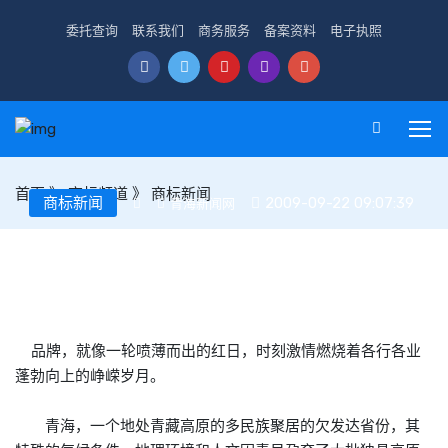
委托查询
联系我们
商务服务
备案资料
电子执照
首页
》
商标频道
》
商标新闻
商标新闻
2009-09-22 09:07:39
青海新闻网
品牌兴省唱大风
品牌，就像一轮喷薄而出的红日，时刻激情燃烧着各行各业
蓬勃向上的峥嵘岁月。
青海，一个地处青藏高原的多民族聚居的欠发达省份，其