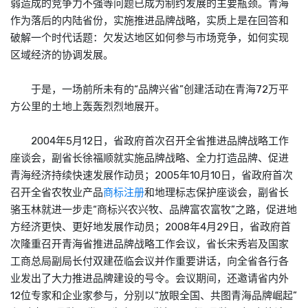
弱造成的竞争力不强等问题已成为制约发展的主要瓶颈。青海
作为落后的内陆省份，实施推进品牌战略，实质上是在回答和
破解一个时代话题：欠发达地区如何参与市场竞争，如何实现
区域经济的协调发展。
于是，一场前所未有的“品牌兴省”创建活动在青海72万平
方公里的土地上轰轰烈烈地展开。
2004年5月12日，省政府首次召开全省推进品牌战略工作
座谈会，副省长徐福顺就实施品牌战略、全力打造品牌、促进
青海经济持续快速发展作动员；2005年10月10日，省政府首次
召开全省农牧业产品
商标注册
和地理标志保护座谈会，副省长
骆玉林就进一步走“商标兴农兴牧、品牌富农富牧”之路，促进地
方经济更快、更好地发展作动员；2008年4月29日，省政府首
次隆重召开青海省推进品牌战略工作会议，省长宋秀岩及国家
工商总局副局长付双建莅临会议并作重要讲话，向全省各行各
业发出了大力推进品牌建设的号令。会议期间，还邀请省内外
12位专家和企业家参与，分别以“放眼全国、共图青海品牌崛起”