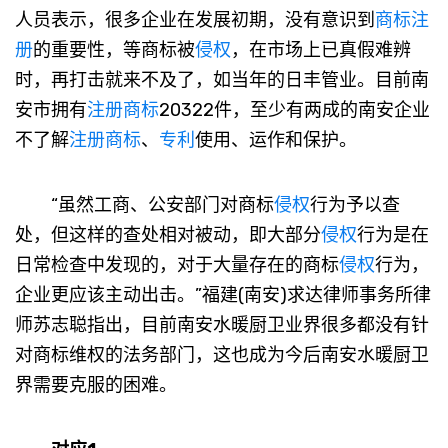
人员表示，很多企业在发展初期，没有意识到
商标注
册
的重要性，等商标被
侵权
，在市场上已真假难辨
时，再打击就来不及了，如当年的日丰管业。目前南
安市拥有
注册商标
20322件，至少有两成的南安企业
不了解
注册商标
、
专利
使用、运作和保护。
“虽然工商、公安部门对商标
侵权
行为予以查
处，但这样的查处相对被动，即大部分
侵权
行为是在
日常检查中发现的，对于大量存在的商标
侵权
行为，
企业更应该主动出击。”福建(南安)求达律师事务所律
师苏志聪指出，目前南安水暖厨卫业界很多都没有针
对商标维权的法务部门，这也成为今后南安水暖厨卫
界需要克服的困难。