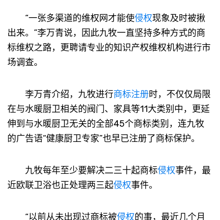
“一张多渠道的维权网才能使
侵权
现象及时被揪
出来。”李万青说，因此九牧一直坚持多种方式的商
标维权之路，更聘请专业的知识产权维权机构进行市
场调查。
李万青介绍，九牧进行
商标注册
时，不仅仅局限
在与水暖厨卫相关的阀门、家具等11大类别中，更延
伸到与水暖厨卫无关的全部45个商标类别，连九牧
的广告语“健康厨卫专家”也早已注册了商标保护。
九牧每年至少要解决二三十起商标
侵权
事件，最
近欧联卫浴也正处理两三起
侵权
事件。
“以前从未出现过商标被
侵权
的事，最近几个月