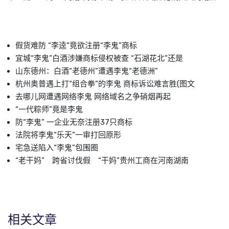
假货难防 “李逵”竟欲注册“李鬼”商标
宜城“李鬼”白酒涉嫌商标侵权被查 “石湖花北”还是
山东德州：白酒“老德州”遭遇李鬼“老德洲”
杭州奥普遇上打“组合拳”的李鬼 商标诉讼难言胜(图文
去哪儿网遭遇网络李鬼 网络域名之争硝烟再起
“一代粽师”竟是李鬼
防“李鬼” 一企业无奈注册37只商标
法院将李鬼“乐天”一审打回原形
宅急送陷入“李鬼”包围圈
“老干妈” 跨省讨伐假 “干妈”贵州工商在河南湖南
相关文章