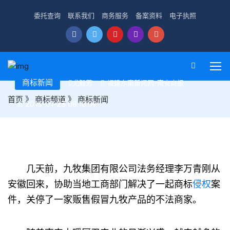
委托查询
联系我们
商务服务
备案资料
电子执照
商标新闻
尤毅芳
福建东南新闻网-南安商报
首页
》
商标频道
》
商标新闻
2013-01-23 08:18:09
福建：南安水暖品牌屡屡遭遇“李鬼”
几天前，九牧集团有限公司法务经理李万青刚从
安徽回来，协助当地工商部门解决了一起商标
侵权
案
件，关停了一家贩售假冒九牧产品的不法商家。