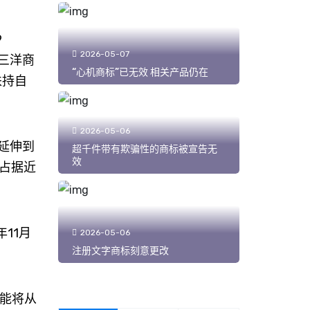
9
2026-05-07
将三洋商
“心机商标”已无效 相关产品仍在
扶持自
2026-05-06
延伸到
超千件带有欺骗性的商标被宣告无
效
占据近
11月
2026-05-06
注册文字商标刻意更改
能将从