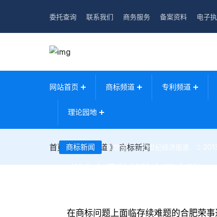
委托查询
联系我们
商务服务
备案资料
电子执
网站首页
商标频道
专利频道
理论园地
首页
》
商标新闻
商标频道
》
商标新闻
21世纪经济报道
201
郎朗
三洋自有品牌战略有了突破
在商标问题上面临存续难题的合肥荣事达