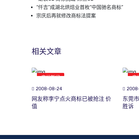
“仟吉”成湖北烘焙业首枚“中国驰名商标”
宗庆后再就修改商标法提案
相关文章
商标新闻
商
2008-08-24
2008-
网友称李宁点火商标已被抢注 价
东莞
值
胜诉