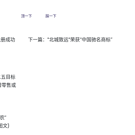
顶一下
踩一下
注册成功
下一篇：
"北城致远"荣获“中国驰名商标”
二五目标
增零售或
农”
图文)