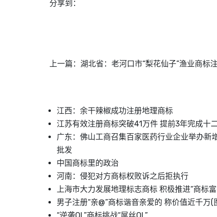
分享到：
上一篇：
湖北省：老河口市“梨花仙子”渔业商标
江西：余干辣椒成功注册地理商标
江苏有效注册商标突破41万件 提前3年完成十
广东：佛山工商召集百家医药行业企业举办新
批发
中国商标里的政治
河南：侵犯对方商标权败诉之后拒执行
上海市大力发展地理标志商标 积极推进“商标富
男子注册“亲@”商标谐音亲爱的 称价值近千万(
“逆袭OL”商标挑战“屌丝OL”