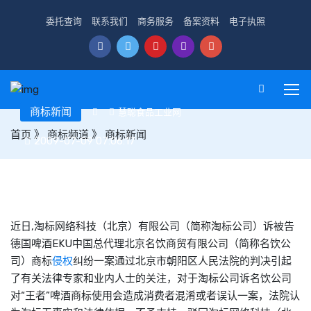
委托查询
联系我们
商务服务
备案资料
电子执照
商标新闻
慧聪食品工业网
首页
》
商标频道
》
商标新闻
2009-07-09 07:06:17
北京:德国啤酒EKU与中国“王者”商标侵权之争引起关注
近日,淘标网络科技（北京）有限公司（简称淘标公司）诉被告
德国啤酒EKU中国总代理北京名饮商贸有限公司（简称名饮公
司）商标
侵权
纠纷一案通过北京市朝阳区人民法院的判决引起
了有关法律专家和业内人士的关注，对于淘标公司诉名饮公司
对“王者”啤酒商标使用会造成消费者混淆或者误认一案，法院认