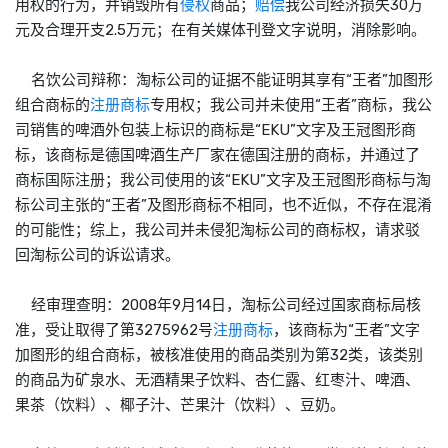
用权的行为，并销毁所有
侵权
商品；
赔偿
我公司经济损失30万
元及合理开支2.5万元；在有关媒体刊登文字说明，消除影响。
名饮公司辩称：淘标公司的证据不能证明其享有“王者”加图形
组合商标的
注册商标
专用权；我公司并未使用“王者”商标，我公
司销售的啤酒外包装上标识的商标是“EKU”文字及王冠图形商
标，该商标是德国啤酒生产厂家在德国注册的商标，并通过了
商标国际注册；我公司使用的该“EKU”文字及王冠图形商标与淘
标公司主张的“王者”及图形商标不相同，也不近似，不存在混淆
的可能性；综上，我公司并未侵犯淘标公司的商标权，请求驳
回淘标公司的诉讼请求。
经审理查明：2008年9月14日，淘标公司经过国家商标局核
准，受让取得了第3275962号
注册商标
，该商标为“王者”文字
加图形的组合商标，被核准使用的商品类别为第32类，该类别
的商品为矿泉水、无酒精果子饮料、杏仁露、红枣汁、啤酒、
果茶（饮料）、椰子汁、芒果汁（饮料）、豆奶。