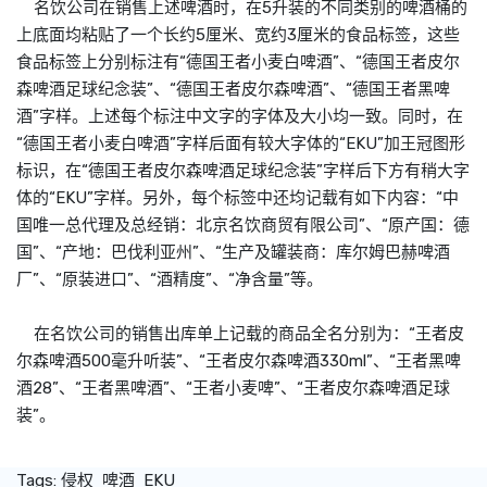
名饮公司在销售上述啤酒时，在5升装的不同类别的啤酒桶的
上底面均粘贴了一个长约5厘米、宽约3厘米的食品标签，这些
食品标签上分别标注有“德国王者小麦白啤酒”、“德国王者皮尔
森啤酒足球纪念装”、“德国王者皮尔森啤酒”、“德国王者黑啤
酒”字样。上述每个标注中文字的字体及大小均一致。同时，在
“德国王者小麦白啤酒”字样后面有较大字体的“EKU”加王冠图形
标识，在“德国王者皮尔森啤酒足球纪念装”字样后下方有稍大字
体的“EKU”字样。另外，每个标签中还均记载有如下内容：“中
国唯一总代理及总经销：北京名饮商贸有限公司”、“原产国：德
国”、“产地：巴伐利亚州”、“生产及罐装商：库尔姆巴赫啤酒
厂”、“原装进口”、“酒精度”、“净含量”等。
在名饮公司的销售出库单上记载的商品全名分别为：“王者皮
尔森啤酒500毫升听装”、“王者皮尔森啤酒330ml”、“王者黑啤
酒28”、“王者黑啤酒”、“王者小麦啤”、“王者皮尔森啤酒足球
装”。
Tags:
侵权
啤酒
EKU