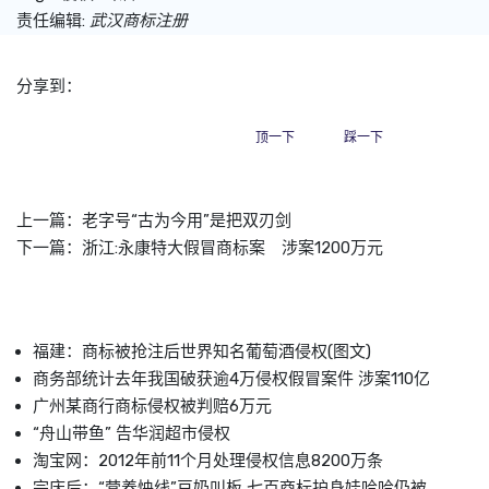
责任编辑:
武汉商标注册
分享到：
顶一下
踩一下
上一篇：
老字号“古为今用”是把双刃剑
下一篇：
浙江:永康特大假冒商标案 涉案1200万元
福建：商标被抢注后世界知名葡萄酒侵权(图文)
商务部统计去年我国破获逾4万侵权假冒案件 涉案110亿
广州某商行商标侵权被判赔6万元
“舟山带鱼” 告华润超市侵权
淘宝网：2012年前11个月处理侵权信息8200万条
宗庆后：“营养怏线”豆奶叫板 七百商标护身娃哈哈仍被