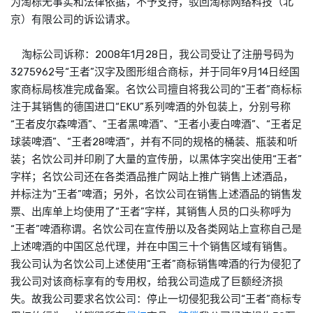
为淘标无事实和法律依据，不予支持，驳回淘标网络科技（北
京）有限公司的诉讼请求。
淘标公司诉称：2008年1月28日，我公司受让了注册号码为
3275962号“王者”汉字及图形组合商标，并于同年9月14日经国
家商标局核准完成备案。名饮公司擅自将我公司的“王者”商标标
注于其销售的德国进口“EKU”系列啤酒的外包装上，分别号称
“王者皮尔森啤酒”、“王者黑啤酒”、“王者小麦白啤酒”、“王者足
球装啤酒”、“王者28啤酒”，并有不同的规格的桶装、瓶装和听
装；名饮公司并印刷了大量的宣传册，以黑体字突出使用“王者”
字样；名饮公司还在各类酒品推广网站上推广销售上述酒品，
并标注为“王者”啤酒；另外，名饮公司在销售上述酒品的销售发
票、出库单上均使用了“王者”字样，其销售人员的口头称呼为
“王者”啤酒称谓。名饮公司在宣传册以及各类网站上宣称自己是
上述啤酒的中国区总代理，并在中国三十个销售区域有销售。
我公司认为名饮公司上述使用“王者”商标销售啤酒的行为侵犯了
我公司对该商标享有的专用权，给我公司造成了巨额经济损
失。故我公司要求名饮公司：停止一切侵犯我公司“王者”商标专