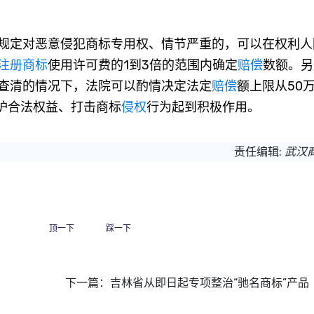
规定对恶意侵犯商标专用权、情节严重的，可以在权利人
注册商标
使用许可费的1到3倍的范围内确定
赔偿
数额。另
查清的情况下，法院可以酌情决定法定
赔偿
额上限从50
护合法权益、打击商标
侵权
行为起到积极作用。
责任编辑:
武汉
顶一下
踩一下
下一篇：
吉林省从即日起专项整治“驰名商标”产品