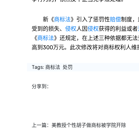
新《
商标法
》引入了惩罚性
赔偿
制度，
受到的损失、
侵权
人因
侵权
获得的利益或者
《
商标法
》还规定，在上述三种依据都无法
高到300万元。此次修改将对商标权利人维
Tags:
商标法
处罚
分享到：
上一篇：
美教授个性胡子做商标被学院开除