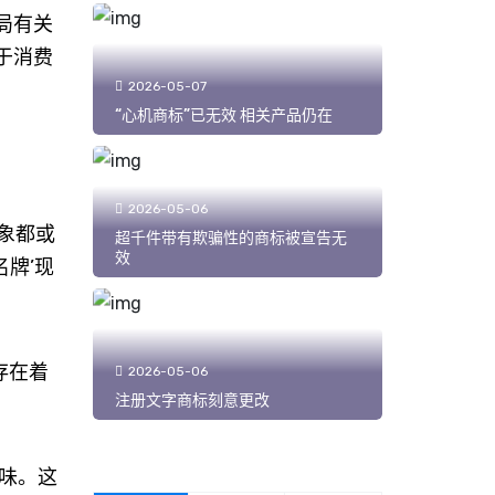
局有关
于消费
2026-05-07
“心机商标”已无效 相关产品仍在
2026-05-06
象都或
超千件带有欺骗性的商标被宣告无
效
牌’现
存在着
2026-05-06
注册文字商标刻意更改
味。这