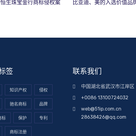
市恒生珠宝金行商标侵权案
比亚迪、美的入选价值品
标签
联系我们
中国湖北省武汉市江岸区
知识产权
侵权
+0086 13100724032
驰名商标
品牌
web@51ip.com.cn
28638426@qq.com
商标
保护
专利
商标注册