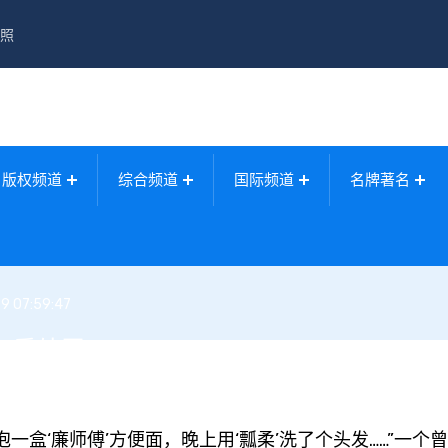
照
版权频道
综合频道
国际频道
名牌著名
9 07:59:47
加重处罚
盒‘廉师傅’方便面，晚上用‘瓢柔’洗了个头发……”一个