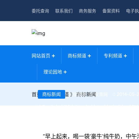
委托查询
联系我们
商务服务
备案资料
电子执
网站首页
商标频道
专利频道
理论园地
首页
》
商标新闻
商标频道
》
商标新闻
安青网
2014-05-2
张凯培
新《商标法》实施 “傍名牌”将
“早上起来，喝一袋‘豪牛’纯牛奶，中午泡一