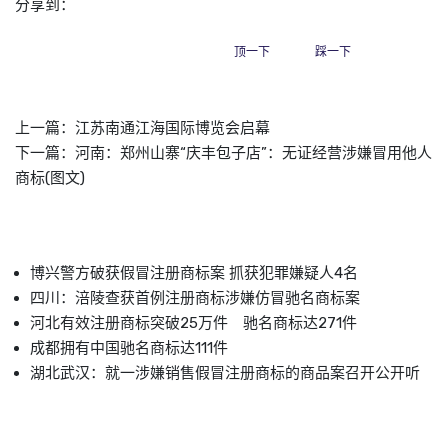
分享到：
顶一下
踩一下
上一篇：
江苏南通江海国际博览会启幕
下一篇：
河南：郑州山寨“庆丰包子店”：无证经营涉嫌冒用他人
商标(图文)
博兴警方破获假冒注册商标案 抓获犯罪嫌疑人4名
四川：涪陵查获首例注册商标涉嫌仿冒驰名商标案
河北有效注册商标突破25万件 驰名商标达271件
成都拥有中国驰名商标达111件
湖北武汉：就一涉嫌销售假冒注册商标的商品案召开公开听