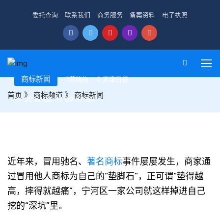
委托查询
联系我们
商务服务
备案资料
电子执照
商标新闻
苏晓梅
天津日报
首页
》
商标频道
》
商标新闻
2016-06-17 09:02:05
假冒驰名商标一企业被罚五万二
近年来，冒用驰名、
著名商标
事件屡屡发生，商家通
过冒用他人商标为自己的“垫脚石”，正可谓“垫得越
高，摔得就越痛”，宁河区一家公司就这样掉进自己
挖的“深坑”里。