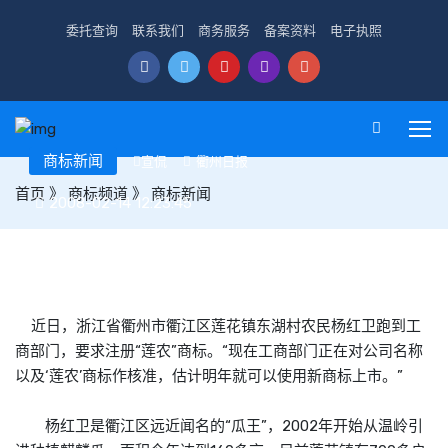
委托查询
联系我们
商务服务
备案资料
电子执照
商标新闻
宣侃
衢州日报
首页
》
商标频道
》
商标新闻
2008-02-14 12:23:45
衢江莲花镇尝试推广“莲农”商标
近日，浙江省衢州市衢江区莲花镇东湖村农民杨红卫跑到工
商部门，要求注册“莲农”
商标
。“现在工商部门正在对公司名称
以及‘莲农’
商标
作核准，估计明年就可以使用新
商标
上市。”
杨红卫是衢江区远近闻名的“瓜王”，2002年开始从温岭引