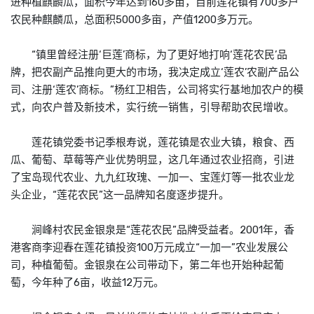
进种植麒麟瓜，面积今年达到160多亩，目前莲花镇有700多户
农民种麒麟瓜，总面积5000多亩，产值1200多万元。
“镇里曾经注册‘巨莲’
商标
，为了更好地打响‘莲花农民’品
牌，把农副产品推向更大的市场，我决定成立‘莲农’农副产品公
司、注册‘莲农’
商标
。”杨红卫相告，公司将实行基地加农户的模
式，向农户普及新技术，实行统一销售，引导帮助农民增收。
莲花镇党委书记季根寿说，莲花镇是农业大镇，粮食、西
瓜、葡萄、草莓等产业优势明显，这几年通过农业招商，引进
了宝岛现代农业、九九红玫瑰、一加一、宝莲灯等一批农业龙
头企业，“莲花农民”这一品牌知名度逐步提升。
涧峰村农民金银泉是“莲花农民”品牌受益者。2001年，香
港客商李迎春在莲花镇投资100万元成立“一加一”农业发展公
司，种植葡萄。金银泉在公司带动下，第二年也开始种起葡
萄，今年种了6亩，收益12万元。