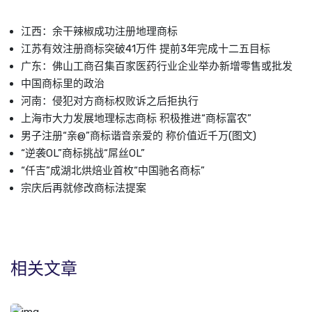
江西：余干辣椒成功注册地理商标
江苏有效注册商标突破41万件 提前3年完成十二五目标
广东：佛山工商召集百家医药行业企业举办新增零售或批发
中国商标里的政治
河南：侵犯对方商标权败诉之后拒执行
上海市大力发展地理标志商标 积极推进“商标富农”
男子注册“亲@”商标谐音亲爱的 称价值近千万(图文)
“逆袭OL”商标挑战“屌丝OL”
“仟吉”成湖北烘焙业首枚“中国驰名商标”
宗庆后再就修改商标法提案
相关文章