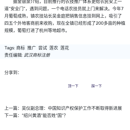
据金银泉介绍，目前推行的农技推广体系更给农民安上一
道“安全门”，遇到问题，一个电话农技员就上门来解决。今年7
月葡萄成熟，镇农技站长吴金庭把销售信息挂到网上，吸引了
四五个外地客商前来收购，现在全镇已经形成了200多亩的种植
规模，葡萄打进了杭州等地超市。
Tags:
商标
推广
尝试
莲农
莲花
责任编辑:
武汉商标注册
分享到：
顶一下
踩一下
上一篇：
吴仪副总理：中国知识产权保护工作不断取得新进展
下一篇：
“绍兴黄酒”能否姓“国”？