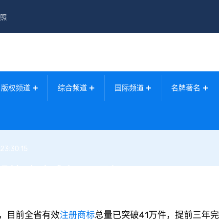
照
版权频道
综合频道
国际频道
名牌著名
23:30:15
 提前3年完成十二五目标
，目前全省有效
注册商标
总量已突破41万件，提前三年