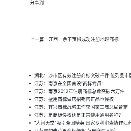
分享到：
上一篇：
江西：余干辣椒成功注册地理商标
湖北：沙市区有效注册商标突破千件 位列县市
江苏：南京在全国首设“商标专员”
江苏：南京2012年注册商标总数突破六万件
江苏：擅用商标做店招销售正品也侵权
江苏：宜兴商标战略工作获国家工商总局肯定
江苏：是商标侵权还是正常使用通用名称？
"人间天堂"吸引全国精英 国家专利审查协作江
江苏雪豹告苹果商标侵权 苹果麻烦不断