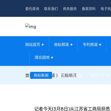
委托查询
联系我们
商务服务
备案资料
电子执
网站首页
商标频道
专利频道
理论园地
首页
》
商标新闻
商标频道
》
商标新闻
南报网
2013-03-09 
邹伟
江苏有效注册商标突破41万件
记者今天(3月8日)从江苏省工商局获悉