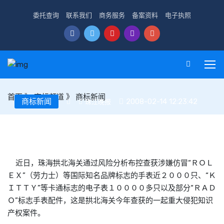
委托查询
联系我们
商务服务
备案资料
电子执照
首页
》
商标频道
》
商标新闻
商标新闻
2008-02-14 12:23:42
珠江晚报
珠海拱北海关查获一起重大商标侵权案
近日，珠海拱北海关通过风险分析布控查获涉嫌仿冒“ＲＯＬ
ＥＸ”（劳力士）等国际知名品牌标志的手表近２０００只、“Ｋ
ＩＴＴＹ”等卡通标志的电子表１００００多只以及部分“ＲＡＤ
Ｏ”标志手表配件，这是拱北海关今年查获的一起重大侵犯知识
产权案件。