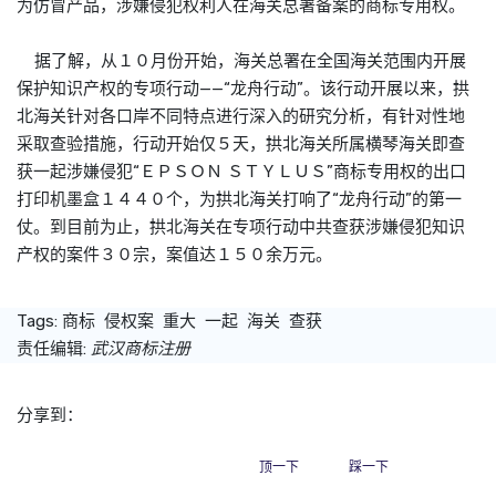
为仿冒产品，涉嫌侵犯权利人在海关总署备案的
商标
专用权。
据了解，从１０月份开始，海关总署在全国海关范围内开展
保护知识产权的专项行动——“龙舟行动”。该行动开展以来，拱
北海关针对各口岸不同特点进行深入的研究分析，有针对性地
采取查验措施，行动开始仅５天，拱北海关所属横琴海关即查
获一起涉嫌侵犯“ＥＰＳＯＮ ＳＴＹＬＵＳ”
商标
专用权的出口
打印机墨盒１４４０个，为拱北海关打响了“龙舟行动”的第一
仗。到目前为止，拱北海关在专项行动中共查获涉嫌侵犯知识
产权的案件３０宗，案值达１５０余万元。
Tags:
商标
侵权案
重大
一起
海关
查获
责任编辑:
武汉商标注册
分享到：
顶一下
踩一下