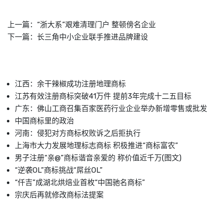
上一篇：
“浙大系”艰难清理门户 整顿傍名企业
下一篇：
长三角中小企业联手推进品牌建设
江西：余干辣椒成功注册地理商标
江苏有效注册商标突破41万件 提前3年完成十二五目标
广东：佛山工商召集百家医药行业企业举办新增零售或批发
中国商标里的政治
河南：侵犯对方商标权败诉之后拒执行
上海市大力发展地理标志商标 积极推进“商标富农”
男子注册“亲@”商标谐音亲爱的 称价值近千万(图文)
“逆袭OL”商标挑战“屌丝OL”
“仟吉”成湖北烘焙业首枚“中国驰名商标”
宗庆后再就修改商标法提案