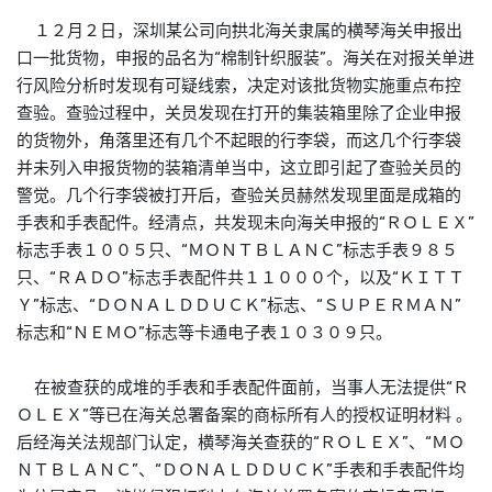
１２月２日，深圳某公司向拱北海关隶属的横琴海关申报出
口一批货物，申报的品名为“棉制针织服装”。海关在对报关单进
行风险分析时发现有可疑线索，决定对该批货物实施重点布控
查验。查验过程中，关员发现在打开的集装箱里除了企业申报
的货物外，角落里还有几个不起眼的行李袋，而这几个行李袋
并未列入申报货物的装箱清单当中，这立即引起了查验关员的
警觉。几个行李袋被打开后，查验关员赫然发现里面是成箱的
手表和手表配件。经清点，共发现未向海关申报的“ＲＯＬＥＸ”
标志手表１００５只、“ＭＯＮＴＢＬＡＮＣ”标志手表９８５
只、“ＲＡＤＯ”标志手表配件共１１０００个，以及“ＫＩＴＴ
Ｙ”标志、“ＤＯＮＡＬＤＤＵＣＫ”标志、“ＳＵＰＥＲＭＡＮ”
标志和“ＮＥＭＯ”标志等卡通电子表１０３０９只。
在被查获的成堆的手表和手表配件面前，当事人无法提供“Ｒ
ＯＬＥＸ”等已在海关总署备案的
商标
所有人的授权证明材料 。
后经海关法规部门认定，横琴海关查获的“ＲＯＬＥＸ”、“ＭＯ
ＮＴＢＬＡＮＣ”、“ＤＯＮＡＬＤＤＵＣＫ”手表和手表配件均