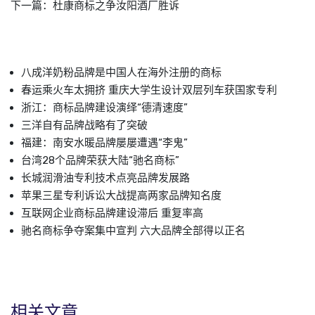
下一篇：
杜康商标之争汝阳酒厂胜诉
八成洋奶粉品牌是中国人在海外注册的商标
春运乘火车太拥挤 重庆大学生设计双层列车获国家专利
浙江：商标品牌建设演绎“德清速度”
三洋自有品牌战略有了突破
福建：南安水暖品牌屡屡遭遇“李鬼”
台湾28个品牌荣获大陆“驰名商标”
长城润滑油专利技术点亮品牌发展路
苹果三星专利诉讼大战提高两家品牌知名度
互联网企业商标品牌建设滞后 重复率高
驰名商标争夺案集中宣判 六大品牌全部得以正名
相关文章