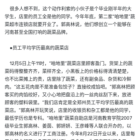
很多人想不到，这个动作利索的小伙子是个毕业刚半年的大
学生，店里的员工全是他的同学。今年年底，第二家“咱地里”蔬
菜超市连锁店就要开业了。郭高林说，他们想创立一个能够在
河南甚至全国打响的蔬菜品牌。
●员工平均学历最高的蔬菜店
12月5日上午11时，“咱地里”蔬菜店里顾客盈门。货架上的蔬
菜码得整整齐齐，菜样齐全，小黑板上的价格标得清清楚楚，
也不比菜摊上的贵，店里除了蔬菜，还有副食品、杂货和冷鲜
肉。“这五花肉是不是准备包饺子？直接绞成馅吧。”郭高林把顾
客买的肉馅绞好，又小心地把盘沿上的一丝肉丝刮下来，放进
顾客的塑料袋里。“我们店肯定是全郑州员工平均学历最高的蔬
菜店。”郭高林开玩笑说，店里的收银员和杂工都是他的同学，
最低学历也是专科。“咱地里”蔬菜自助店是河南教育学院2007
级毕业生郭高林、姜茵、郭妍妍、王彦峰等人联合开办的，以
郭高林的名义进行了工商注册。今年8月22日开业以来，店里每