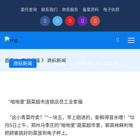
委托查询
联系我们
商务服务
备案资料
电子执照
首页
》
商标频道
》
商标新闻
商标新闻
2008-02-14 12:23:28
中新网
大学生卖菜要开连锁店 想创立河南人自己的蔬菜品牌
“咱地里”蔬菜超市连锁店员工全家福
“这小青菜咋卖？”“一块五，早上刚进的，新鲜得冒水哩！”12
月5日上午，郑州马李庄的“咱地里”蔬菜超市里，郭高林麻利地
把顾客挑好的菜放到电子秤上。