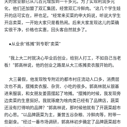
天的营业额已从几百元增加到一千多元。为了实现利润多元
化，他们还加盟了双汇集团，经营双汇冷鲜肉。“这几个学生娃
开的店可实在，秤也足。”经常来买菜的申大妈说，听说大学生
开店卖菜，一开始大家只是看热闹。后来大家发现这儿的菜确
实很干净，价格也实惠，回头客自然就多了。
●从业余“练摊”到专职“卖菜”
“我上大二时就决心毕业后创业，给别人打工，不如自己当老
板！”郭高林说，他的创业之路是从大三练摊卖衣服开始的。
大三暑假，他发现牧专附近的都市村庄流动人口多，消费层
次也不高，摆摊卖衣服、杂货、小吃的很多。郭高林就从银基
进来服装，和女朋友姜茵摆起了地摊。“摆摊的时候，我发现旁
边卖菜的生意挺好。我就琢磨为啥肉类已经有了品牌店，蔬菜
还没有打得响的品牌？”郭高林说，那时候他就有了开蔬菜超市
的心思。“以品牌蔬菜为主，兼营五谷杂粮、冷鲜肉等，附带一
些副食。”经过一番市场调研，郭高林初步确定了品牌蔬菜超市