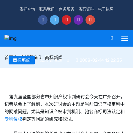
委托查询
联系我们
商务服务
备案资料
电子执照
首页
》
商标频道
》
商标新闻
商标新闻
2008-02-14 12:22:35
邓新建 李琳
曹建明:加强知产审判理论研究与制度创新
第九届全国部分省市知识产权审判研讨会今天在广州召开，
记者从会上了解到，本次研讨会的主题是当前知识产权审判中
的疑难问题，尤其是知识产权审判机制、驰名
商标
司法认定和
专利
侵权
判定等问题的研究和探讨。