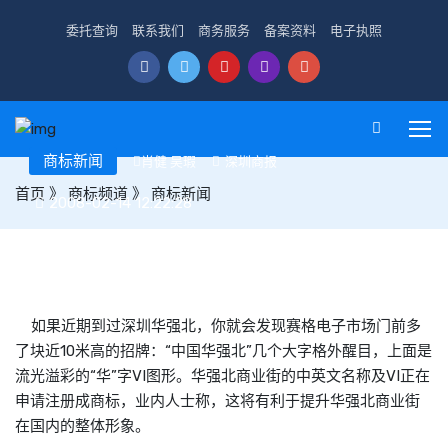
委托查询
联系我们
商务服务
备案资料
电子执照
商标新闻
肖健 吴瑕
深圳商报
首页
》
商标频道
》
商标新闻
2008-02-14 12:22:28
华强北申请注册商标
如果近期到过深圳华强北，你就会发现赛格电子市场门前多
了块近10米高的招牌：“中国华强北”几个大字格外醒目，上面是
流光溢彩的“华”字VI图形。华强北商业街的中英文名称及VI正在
申请注册成
商标
，业内人士称，这将有利于提升华强北商业街
在国内的整体形象。