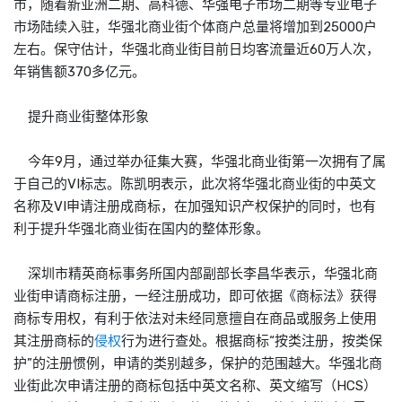
市，随着新亚洲二期、高科德、华强电子市场二期等专业电子
市场陆续入驻，华强北商业街个体商户总量将增加到25000户
左右。保守估计，华强北商业街目前日均客流量近60万人次，
年销售额370多亿元。
提升商业街整体形象
今年9月，通过举办征集大赛，华强北商业街第一次拥有了属
于自己的VI标志。陈凯明表示，此次将华强北商业街的中英文
名称及VI申请注册成
商标
，在加强知识产权保护的同时，也有
利于提升华强北商业街在国内的整体形象。
深圳市精英
商标
事务所国内部副部长李昌华表示，华强北商
业街申请
商标
注册，一经注册成功，即可依据《
商标
法》获得
商标
专用权，有利于依法对未经同意擅自在商品或服务上使用
其注册
商标
的
侵权
行为进行查处。根据
商标
“按类注册，按类保
护”的注册惯例，申请的类别越多，保护的范围越大。华强北商
业街此次申请注册的
商标
包括中英文名称、英文缩写（HCS）