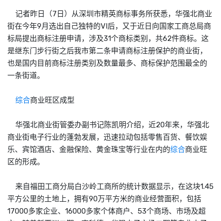
记者昨日（7日）从深圳市精英
商标
事务所获悉，华强北商业
街在今年9月选出自己独特的VI后，又于近日向国家工商总局
商
标
局提出
商标
注册申请，涉及31个
商标
类别，共62件
商标
。这
是继东门步行街之后我市第二条申请
商标
注册保护的商业街，
也是国内目前
商标
注册类别及数量最多、
商标
保护范围最全的
一条街道。
综合
商业旺区成型
华强北商业街管委办副书记陈凯明介绍，近20年来，华强北
商业街电子行业的蓬勃发展，迅速拉动包括零售百货、餐饮娱
乐、宾馆酒店、金融保险、黄金珠宝等行业在内的
综合
商业旺
区的形成。
来自福田工商分局白沙岭工商所的统计数据显示，在这块1.45
平方公里的土地上，拥有90万平方米的商业经营面积，包括
17000多家企业、16000多家个体商户、53个商场、市场及超