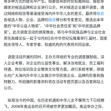
等多种方式的提名中产生。组委会将即时在权威网站、报纸等
媒体对候选品牌和企业进行公示，并对候选企业展开调查，通
过网络和短信等渠道接受海内外中华儿女的意见，最终将
综合
各候选人物、企业、品牌的
综合
得分和专家意见，推选出本年
度的“中华公益人物奖”、“中华社会责任奖”和“中华民族品牌
奖”。此次调查活动的颁奖晚会，将与中华民族品牌与企业社会
责任高峰论坛一起于12月8日在中华世纪坛隆重举行,届时，国家
相关领导人、专家学者、权威机构的代表将共同出席。
调查活动开展的同时，主办方将组织专业的调查摄制组，深
入企业考察，对企业的公益性事业、解决当地就业、员工福利
待遇、岗位培训及企业整体文化等方面，进行系统考察，用镜
头向广大海内外中华儿女展示中华民族企业、品牌的形象和独
特魅力，所拍摄的影像资料将在活动专题页面以及百家网站上
公示。
纵观当今的中国，在历史机遇和中华儿女不懈努力下已经腾
飞，2008年奥运会的召开将被世界更加瞩目。奥运举办之际，