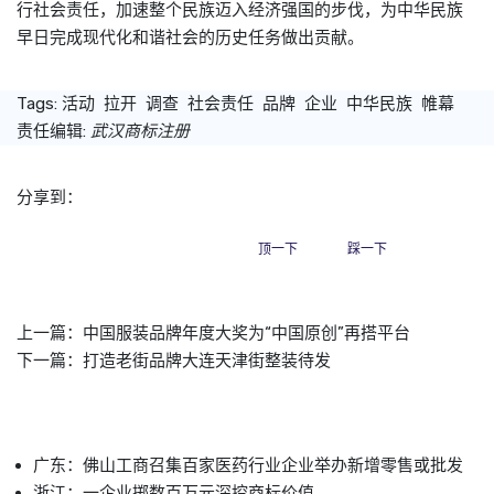
行社会责任，加速整个民族迈入经济强国的步伐，为中华民族
早日完成现代化和谐社会的历史任务做出贡献。
Tags:
活动
拉开
调查
社会责任
品牌
企业
中华民族
帷幕
责任编辑:
武汉商标注册
分享到：
顶一下
踩一下
上一篇：
中国服装品牌年度大奖为“中国原创”再搭平台
下一篇：
打造老街品牌大连天津街整装待发
广东：佛山工商召集百家医药行业企业举办新增零售或批发
浙江：一企业掷数百万元深挖商标价值