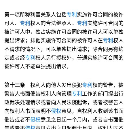
第一项所称利害关系人包括
专利
实施许可合同的被许
可人、
专利
权人的合法继承人。
专利
实施许可合同的
被许可人中，独占实施许可合同的被许可人可以单独
提出请求；排他实施许可合同的被许可人在
专利
权人
不请求的情况下，可以单独提出请求；除合同另有约
定或者经
专利
权人另行授权外，普通实施许可合同的
被许可人不能单独提出请求。
第十三条
权利人向他人发出侵犯
专利
权的警告，被
警告人书面催告权利人向管理
专利
工作的部门提出行
政裁决处理请求或者向人民法院起诉，或者被警告人
向权利人书面表明不
侵权
意见，自权利人收到该书面
催告或者不
侵权
意见之日起一个月内，或者自书面催
告或者不
侵权
意见发出之日起两个月内，权利人既不