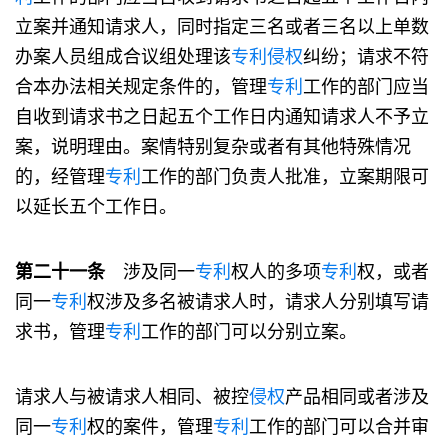
立案并通知请求人，同时指定三名或者三名以上单数
办案人员组成合议组处理该
专利
侵权
纠纷；请求不符
合本办法相关规定条件的，管理
专利
工作的部门应当
自收到请求书之日起五个工作日内通知请求人不予立
案，说明理由。案情特别复杂或者有其他特殊情况
的，经管理
专利
工作的部门负责人批准，立案期限可
以延长五个工作日。
第二十一条
涉及同一
专利
权人的多项
专利
权，或者
同一
专利
权涉及多名被请求人时，请求人分别填写请
求书，管理
专利
工作的部门可以分别立案。
请求人与被请求人相同、被控
侵权
产品相同或者涉及
同一
专利
权的案件，管理
专利
工作的部门可以合并审