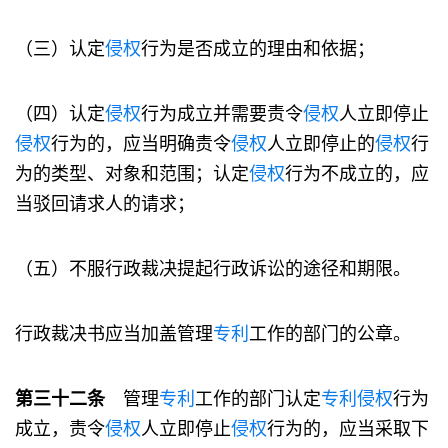
（三）认定
侵权
行为是否成立的理由和依据；
（四）认定
侵权
行为成立并需要责令
侵权
人立即停止
侵权
行为的，应当明确责令
侵权
人立即停止的
侵权
行
为的类型、对象和范围；认定
侵权
行为不成立的，应
当驳回请求人的请求；
（五）不服行政裁决提起行政诉讼的途径和期限。
行政裁决书应当加盖管理
专利
工作的部门的公章。
第三十二条
管理
专利
工作的部门认定
专利
侵权
行为
成立，责令
侵权
人立即停止
侵权
行为的，应当采取下