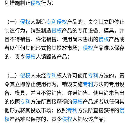
列措施制止
侵权
行为：
（一）
侵权
人制造
专利
侵权
产品的，责令其立即停止
制造行为，销毁制造
侵权
产品的专用设备、模具，并
且不得销售、许诺销售、使用尚未售出的
侵权
产品或
者以任何其他形式将其投放市场；
侵权
产品难以保存
的，责令
侵权
人销毁该产品；
（二）
侵权
人未经
专利
权人许可使用
专利
方法的，责
令其立即停止使用行为，销毁实施
专利
方法的专用设
备、模具，并且不得销售、许诺销售、使用尚未售出
的依照
专利
方法所直接获得的
侵权
产品或者以任何其
他形式将其投放市场；依照
专利
方法所直接获得的
侵
权
产品难以保存的，责令
侵权
人销毁该产品；