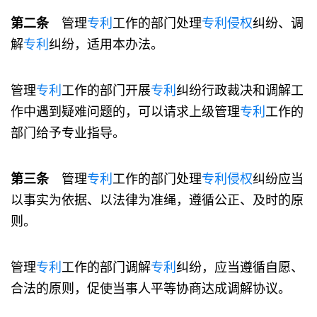
第二条
管理
专利
工作的部门处理
专利
侵权
纠纷、调
解
专利
纠纷，适用本办法。
管理
专利
工作的部门开展
专利
纠纷行政裁决和调解工
作中遇到疑难问题的，可以请求上级管理
专利
工作的
部门给予专业指导。
第三条
管理
专利
工作的部门处理
专利
侵权
纠纷应当
以事实为依据、以法律为准绳，遵循公正、及时的原
则。
管理
专利
工作的部门调解
专利
纠纷，应当遵循自愿、
合法的原则，促使当事人平等协商达成调解协议。