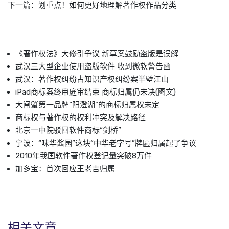
下一篇：
划重点！如何更好地理解著作权作品分类
《著作权法》大修引争议 新草案鼓励盗版是误解
武汉三大型企业使用盗版软件 收到微软警告函
武汉：著作权纠纷占知识产权纠纷案半壁江山
iPad商标案终审庭审结束 商标归属仍未决(图文)
大闸蟹第一品牌“阳澄湖”的商标归属权未定
商标权与著作权的权利冲突及解决路径
北京一中院驳回软件商标“剑桥”
宁波：“味华酱园”这块“中华老字号”牌匾归属起了争议
2010年我国软件著作权登记量突破8万件
加多宝：首次回应王老吉归属
相关文章