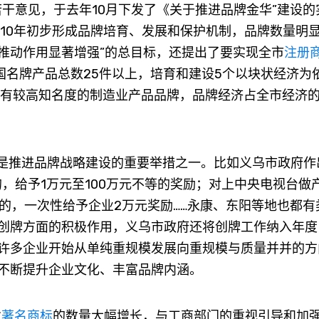
干意见，于去年10月下发了《关于推进品牌金华”建设的
010年初步形成品牌培育、发展和保护机制，品牌数量明
推动作用显著增强”的总目标，还提出了要实现全市
注册
中国名牌产品总数25件以上，培育和建设5个以块状经济为
国有较高知名度的制造业产品品牌，品牌经济占全市经济
是推进品牌战略建设的重要举措之一。比如义乌市政府作
的，给予1万元至100万元不等的奖励；对上中央电视台做
）的，一次性给予企业2万元奖励……永康、东阳等地也都有
创牌方面的积极作用，义乌市政府还将创牌工作纳入年度
许多企业开始从单纯重规模发展向重规模与质量并并的方
不断提升企业文化、丰富品牌内涵。
省
著名商标
的数量大幅增长，与工商部门的重视引导和加