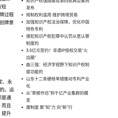
知识产权强国建设第四批典型案例
有短
发布
牌过程
规制权利滥用 维护跨境贸易
加强知识产权法治保障，优化中国
创牌意
特色专利
侵犯知识产权犯罪中认罚从宽认罪
制度的
3.5亿元签约！非遗IP授权交易“火
出圈”
。
曲三强：经济学视野下知识产权制
度功能的
山东十二条硬核举措推动专利产业
定、永
化
定的。运
从“草根作坊”到千亿产业集群的蝶
都是通
变
，而且
建制度 聚“知”力 向“新”行
、提升