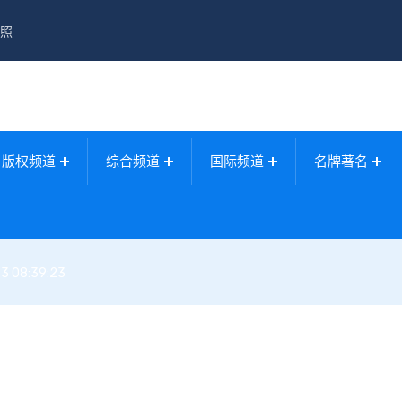
照
版权频道
综合频道
国际频道
名牌著名
3 08:39:23