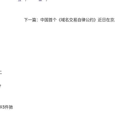
顶一下
踩一下
下一篇：
中国首个《域名交易自律公约》近日在京
二
？
93件驰