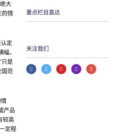
，绝大
重点栏目直达
在的情
法认定
关注我们
横幅，
”只是
全国范
的情
或产品
有较高
一定程