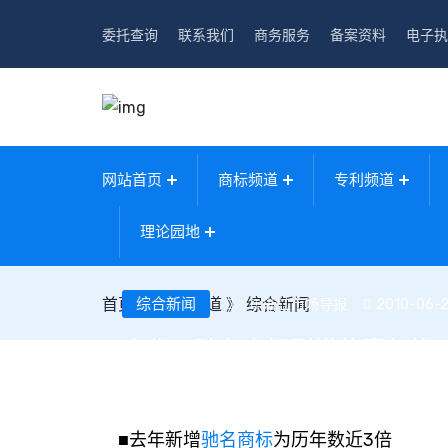
委托查询
联系我们
商务服务
备案资料
电子执
网站首页
商标频道
专利频道
理论园地
首页
》
综合新闻
综合频道
》
综合新闻
浙江市场导报
2010-06-2
金华：驰名商标剧增的喜与忧
■去年新增
驰名商标
为历年数近3倍