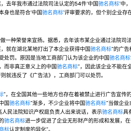
，去年我市通过法院司法认定的54件‘中国
驰名商标
’中
本身也是符合‘中国
驰名商标
’评审要求的，但个别企业存
当做一种荣誉来宣扬。据悉，去年该市某企业通过法院司
兴，就在湖北某地打出了本企业获得中国
驰名商标
”的广告
受处罚。原因是当地工商部门认为该企业的中国
驰名商标
，而非真正意义上的中国
驰名商标
”，因此该企业不能在
否则就违反了《广告法》，工商部门可以处罚。
标
”，在全国其他一些地方也存在着被禁止进行广告宣传
中国
驰名商标
”渐多，不少企业将中国
驰名商标
”当做企业
高人民法院知识产权庭负责人出来说话，表示
驰名商标
具
的
驰名商标
进一步促进了企业无形财产的形成和发展，在
商标
认定制度的异化”。