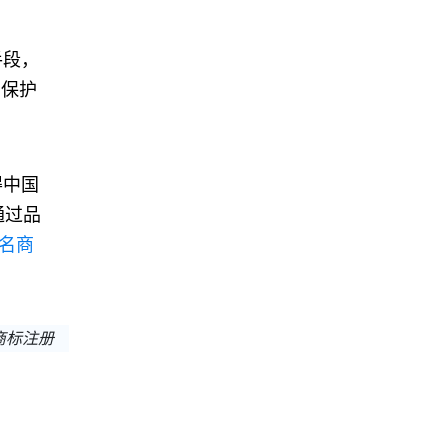
手段，
利保护
得中国
通过品
名商
商标注册