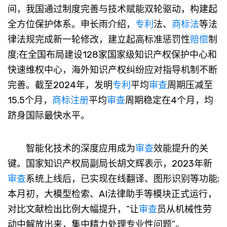
间，我国通过制度完善与技术赋能双轮驱动，构建起
全方位保护体系。申长雨介绍，
专利
法、
商标法
等法
律法规完成新一轮修改，建立起高标准惩罚性
赔偿
制
度;在全国布局建设128家国家级知识产权保护中心和
快速维权中心，海外知识产权纠纷应对指导机制不断
完善。截至2024年，发明
专利
平均
审查
周期压减至
15.5个月，
商标注册
平均
审查
周期稳定在4个月，均
跻身国际最快水平。
智能化技术的深度应用成为
审查
效能提升的关
键。国家知识产权局副局长胡文辉表示，2023年新
审查
系统上线后，已实现在线翻译、图形识别等功能;
本月初，大模型检索、AI法律助手等模块正式运行，
对比文献检出比例大幅提升，“让
审查
员从机械性劳
动中解放出来，集中精力处理专业性问题”。