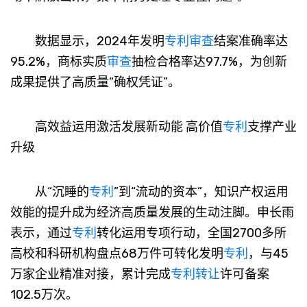
数据显示，2024年发明
专利
审查
结案准确率达
95.2%，商标实质
审查
抽检合格率达97.7%，为创新
成果提供了高质量“确权凭证”。
高效益运用激活发展新动能 高价值
专利
支撑产业
升级
从“沉睡的
专利
”到“流动的资本”，知识产权运用
效能的提升成为经济高质量发展的生动注脚。申长雨
表示，通过
专利
转化运用专项行动，全国2700多所
高校和科研机构盘点68万件可转化发明
专利
，与45
万家企业精准对接，累计完成
专利
转让
许可备案
102.5万次。