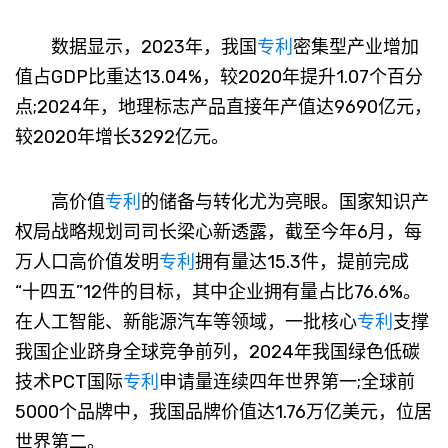
数据显示，2023年，我国
专利
密集型产业增加
值占GDP比重达13.04%，较2020年提升1.07个百分
点;2024年，地理标志产品直接年产值达9690亿元，
较2020年增长3292亿元。
高价值
专利
的储备与转化尤为亮眼。国家知识产
权局战略规划司司长梁心新透露，截至今年6月，每
万人口高价值发明
专利
拥有量达15.3件，提前完成
“十四五”12件的目标，其中企业拥有量占比76.6%。
在人工智能、新能源汽车等领域，一批核心
专利
支撑
我国企业跻身全球竞争前列，2024年我国绿色低碳
技术PCT国际
专利
申请量连续四年世界第一;全球前
5000个品牌中，我国品牌价值达1.76万亿美元，位居
世界第二。