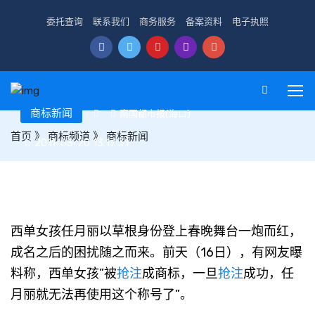
委托查询
联系我们
商务服务
备案资料
电子执照
商标新闻
南国都市报(海口)
首页
》
商标频道
》
商标新闻
2011-03-20 13:17:31
春晚红人：“西单女孩”被抢注提醒了谁
西单女孩任月丽以草根身份登上春晚舞台一炮而红，
成名之后的困扰随之而来。前天（16日），有网友曝
料称，西单女孩”被
抢注
成商标，一旦
抢注
成功，任
月丽就无法再使用这个称号了”。