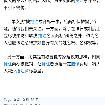
极大的不公和打击。因此，对于类似的
抢注
事件不能
不引人警惕。
西单女孩”被
抢注
成商标一事，给商标保护提了个
醒，值得我们去关注。一方面，除了在法律或制度上
应尽快预防和解决
抢注
名人商标”纠纷之外，作为名
人也应该注意维护好自身有关的姓名权、名称权等。
另一方面，尤其是有必要像专家建议的那样，如果
抢注
商标被撤销，让
抢注
者承担一定
赔偿
费用，将大
大减少
抢注
商标总量。
Tags:
春晚
女孩
抢注