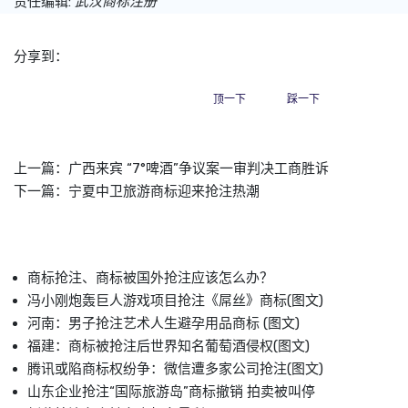
责任编辑:
武汉商标注册
分享到：
顶一下
踩一下
上一篇：
广西来宾 “7°啤酒”争议案一审判决工商胜诉
下一篇：
宁夏中卫旅游商标迎来抢注热潮
商标抢注、商标被国外抢注应该怎么办？
冯小刚炮轰巨人游戏项目抢注《屌丝》商标(图文)
河南：男子抢注艺术人生避孕用品商标 (图文)
福建：商标被抢注后世界知名葡萄酒侵权(图文)
腾讯或陷商标权纷争：微信遭多家公司抢注(图文)
山东企业抢注“国际旅游岛”商标撤销 拍卖被叫停