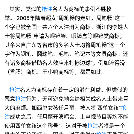
其实，类似的
抢注
名人为商标的事例不胜枚
举。 2005年随着超女”周笔畅的走红，周笔畅”这三
个字已被全国一共六个人注册为商标。浙江的李姓人
士将周笔畅”申请为眼镜架、眼镜盒等眼镜类商标，
其余来自广东等省市的多名人士均将周笔畅”这三个
字作为钢笔、圆珠笔、毛笔、笔记本等文具商标。还
有诸多商标借助名人效应来打擦边球”，例如流得滑
（香肠）商标、王小鸭商标等，都是如此。
抢注
名人为商标存在着一定的潜在利益。但类似的
恶意
抢注
行为，无可避免地会给相关成名人士带来巨
大的麻烦。如西单女孩任月丽，被人将 西单女孩”
抢
注
成功之后，任月丽开演唱会、上电视节目等均不能
使用西单女孩这个称号”，这对于被
抢注
者将是一个