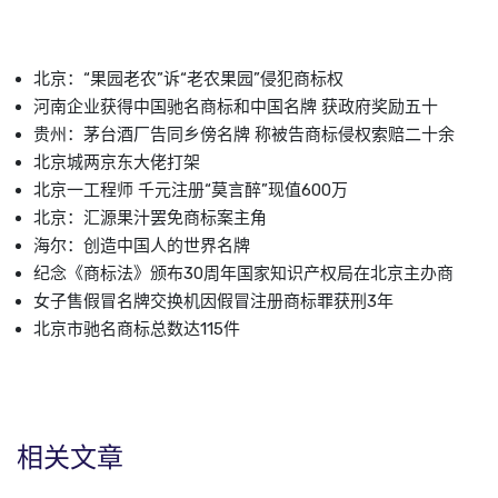
北京：“果园老农”诉“老农果园”侵犯商标权
河南企业获得中国驰名商标和中国名牌 获政府奖励五十
贵州：茅台酒厂告同乡傍名牌 称被告商标侵权索赔二十余
北京城两京东大佬打架
北京一工程师 千元注册“莫言醉”现值600万
北京：汇源果汁罢免商标案主角
海尔：创造中国人的世界名牌
纪念《商标法》颁布30周年国家知识产权局在北京主办商
女子售假冒名牌交换机因假冒注册商标罪获刑3年
北京市驰名商标总数达115件
相关文章