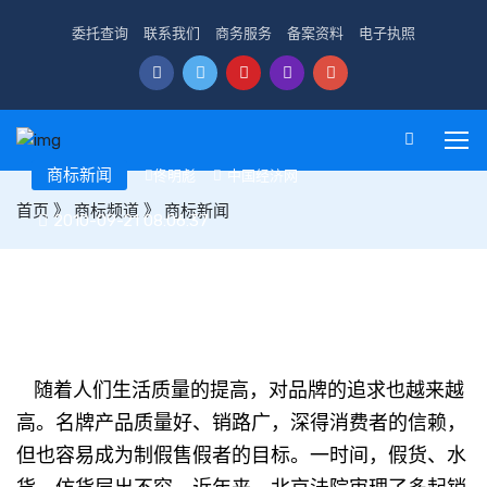
委托查询
联系我们
商务服务
备案资料
电子执照
商标新闻
佟明彪
中国经济网
首页
》
商标频道
》
商标新闻
2010-09-21 08:06:37
北京:名牌打假商场被告 个体商户称“被钓鱼”
随着人们生活质量的提高，对品牌的追求也越来越
高。名牌产品质量好、销路广，深得消费者的信赖，
但也容易成为制假售假者的目标。一时间，假货、水