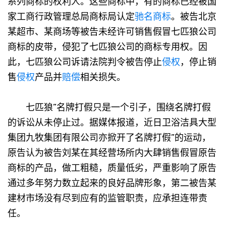
系列商标的权利人。这些商标中，有的商标已经被国
家工商行政管理总局商标局认定
驰名商标
。被告北京
某超市、某商场等被告未经许可销售假冒七匹狼公司
商标的皮带，侵犯了七匹狼公司的商标专用权。因
此，七匹狼公司诉请法院判令被告停止
侵权
，停止销
售
侵权
产品并
赔偿
相关损失。
七匹狼”名牌打假只是一个引子，围绕名牌打假
的诉讼从未停止过。据媒体报道，近日卫浴洁具大型
集团九牧集团有限公司亦掀开了名牌打假”的运动，
原告认为被告刘某在其经营场所内大肆销售假冒原告
商标的产品，做工粗糙，质量低劣，严重影响了原告
通过多年努力数立起来的良好品牌形象，第二被告某
建材市场没有尽到应有的监管职责，应承担连带责
任。