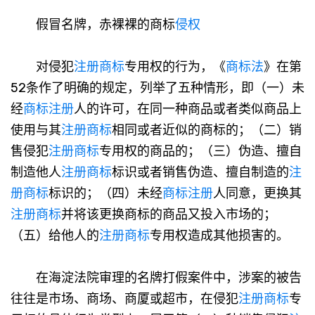
假冒名牌，赤裸裸的商标
侵权
对侵犯
注册商标
专用权的行为，《
商标法
》在第
52条作了明确的规定，列举了五种情形，即（一）未
经
商标注册
人的许可，在同一种商品或者类似商品上
使用与其
注册商标
相同或者近似的商标的；（二）销
售侵犯
注册商标
专用权的商品的；（三）伪造、擅自
制造他人
注册商标
标识或者销售伪造、擅自制造的
注
册商标
标识的；（四）未经
商标注册
人同意，更换其
注册商标
并将该更换商标的商品又投入市场的；
（五）给他人的
注册商标
专用权造成其他损害的。
在海淀法院审理的名牌打假案件中，涉案的被告
往往是市场、商场、商厦或超市，在侵犯
注册商标
专