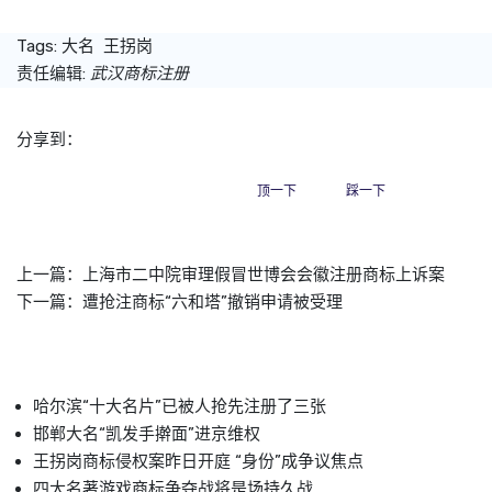
Tags:
大名
王拐岗
责任编辑:
武汉商标注册
分享到：
顶一下
踩一下
上一篇：
上海市二中院审理假冒世博会会徽注册商标上诉案
下一篇：
遭抢注商标“六和塔”撤销申请被受理
哈尔滨“十大名片”已被人抢先注册了三张
邯郸大名“凯发手擀面”进京维权
王拐岗商标侵权案昨日开庭 “身份”成争议焦点
四大名著游戏商标争夺战将是场持久战