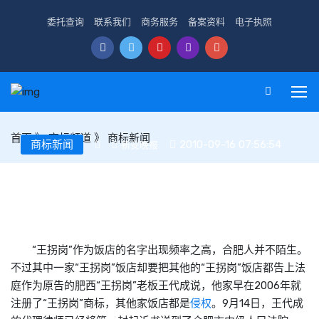
委托查询
联系我们
商务服务
备案资料
电子执照
首页
》
商标频道
》
商标新闻
商标新闻
2010-09-16 07:56:54
新安晚报
“王拐岗” 的大名你想叫就叫？
“王拐岗”作为饭店的名字出现频率之高，合肥人并不陌生。
不过其中一家“王拐岗”饭店却要把其他的“王拐岗”饭店都告上法
庭作为原告的肥西“王拐岗”老板王代成说，他家早在2006年就
注册了“王拐岗”商标，其他家饭店都是
侵权
。9月14日，王代成