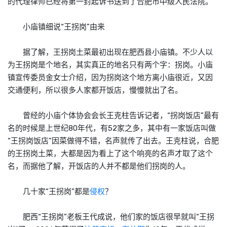
的代理律师已经将第一封起诉书送到了合肥市中级人民法院。
小庙镇细说“王拐岗”由来
据了解，王拐岗土菜最初出现在肥西县小庙镇。不少人以
为王拐岗是个地名，其实真正的地名只有两个字：拐岗。小庙
镇宣传委员金女士介绍，因为拐岗这个地方离小庙很近，又因
交通便利，所以很多人家都开饭店，慢慢就出了名。
曾经的小庙个体协会会长王克柱告诉记者，“拐岗饭店”最有
名的时候是上世纪80年代，有52家之多，其中有一家饭店叫做
“王拐岗饭店”因菜做得不错，名声就传了出去。王克柱说，合肥
的王拐岗土菜，大都是因为看上了这个响亮的名声才取了这个
名，而据他了解，开饭店的人并不都是他们拐岗的人。
几十家“王拐岗”都是
侵权
？
肥西“王拐岗”老板王代成说，他们家的饭店很早就叫“王拐