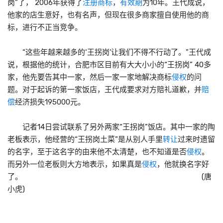
岗”了， 2006年获得了
注册商标
，
有效期
为10年。王代成说，
他家的店生意好，也有名声，但现在很多商家擅自使用他的商
标，进行不正当竞争。
“这些年越来越多的‘王拐岗’让我们不得不行动了。”王代成
说，根据他的统计，合肥市区目前有大大小小的“王拐岗” 40多
家，他先要告其中一家，然后一家一家地解决商标
侵权
的问
题。对于起诉的第一家饭店，王代成要求对方赔礼道歉，并
赔
偿
经济损失195000元。
记者14日尝试联系了另外两家“王拐岗”饭店。其中一家的陶
老板表示，他经营的“王拐岗土菜”是从别人手里
转让
过来时遗留
的名字，至于这名字的由来他不太清楚，也不知道是否
侵权
。
而另外一位老板则大方地表示，如果真是
侵权
，他就换名字好
了。 (唐
小虎)