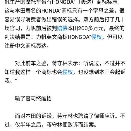
帆生产的摩托车带有HONGDA”（轰达）商标标志，
这与本田著名的HONDA”商标只有一个字母之差，很
容易误导消费者做出错误的选择。双方前后打了几十
场官司，力帆前后被判
赔偿
本田200多万元，最终的
判决结果是：力帆英文商标HONGDA”
侵权
，但可以
注册中文商标轰达。
对此前车之鉴，蒋守林表示：听说过，不过并不
知道我这样一个商标也会
侵权
，也没想到本田会起诉
我。”
输了官司终醒悟
面对本田的诉讼，蒋守林也聘请了律师应诉。不
过，仅半年之后，蒋守林便败诉而结案。