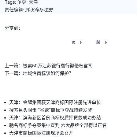
Tags:
争夺
天津
责任编辑:
武汉商标注册
分享到：
顶一下
踩一下
上一篇：
被索50万江苏银行赢行徽侵权官司
下一篇：
地域性商标该如何保护？
天津：金耀集团获天津商标国际注册先进单位
搜索巨头阻击 “谷歌”商标争夺战持续发酵
天津：滨海新区首例商标权质押贷款成功办结
驰名商标争夺案集中宣判 六大品牌全部得以正名
天津市商标国际注册现场会召开