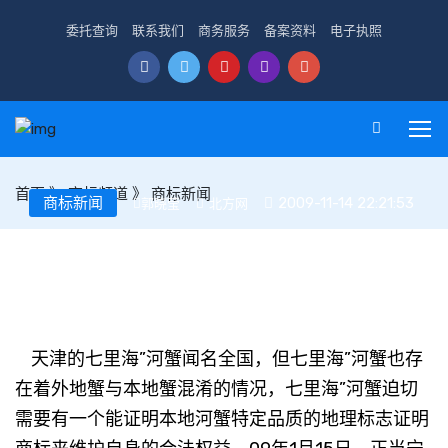
委托查询
联系我们
商务服务
备案资料
电子执照
首页
》
商标频道
》
商标新闻
商标新闻
2009-11-14 22:21:53
郭晓莹
北方网
天津:“七里海”河蟹商标争夺之战峰回路转终成正果
天津的七里海”河蟹闻名全国，但七里海”河蟹也存
在着外地蟹与本地蟹混淆的情况，七里海”河蟹迫切
需要有一个能证明本地河蟹特定品质的地理标志证明