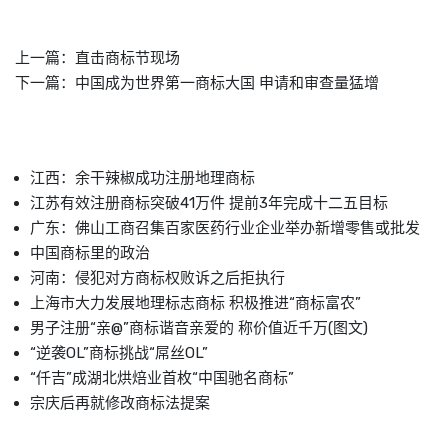
上一篇：
直击商标节现场
下一篇：
中国成为世界第一商标大国 申请和审查量猛增
江西：余干辣椒成功注册地理商标
江苏有效注册商标突破41万件 提前3年完成十二五目标
广东：佛山工商召集百家医药行业企业举办新增零售或批发
中国商标里的政治
河南：侵犯对方商标权败诉之后拒执行
上海市大力发展地理标志商标 积极推进“商标富农”
男子注册“亲@”商标谐音亲爱的 称价值近千万(图文)
“逆袭OL”商标挑战“屌丝OL”
“仟吉”成湖北烘焙业首枚“中国驰名商标”
宗庆后再就修改商标法提案