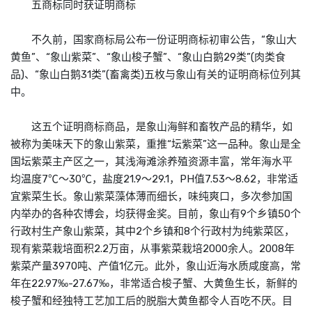
五商标同时获证明商标
不久前，国家商标局公布一份证明商标初审公告，“象山大
黄鱼”、“象山紫菜”、“象山梭子蟹”、“象山白鹅29类”(肉类食
品)、“象山白鹅31类”(畜禽类)五枚与象山有关的证明商标位列其
中。
这五个证明商标商品，是象山海鲜和畜牧产品的精华，如
被称为美味天下的象山紫菜，重推“坛紫菜”这一品种。象山是全
国坛紫菜主产区之一，其浅海滩涂养殖资源丰富，常年海水平
均温度7℃～30℃，盐度21.9～29.1，PH值7.53～8.62，非常适
宜紫菜生长。象山紫菜藻体薄而细长，味纯爽口，多次参加国
内举办的各种农博会，均获得金奖。目前，象山有9个乡镇50个
行政村生产象山紫菜，其中2个乡镇和8个行政村为纯紫菜区，
现有紫菜栽培面积2.2万亩，从事紫菜栽培2000余人。2008年
紫菜产量3970吨、产值1亿元。此外，象山近海水质咸度高，常
年在22.97‰-27.67‰，非常适合梭子蟹、大黄鱼生长，新鲜的
梭子蟹和经独特工艺加工后的脱脂大黄鱼都令人百吃不厌。目