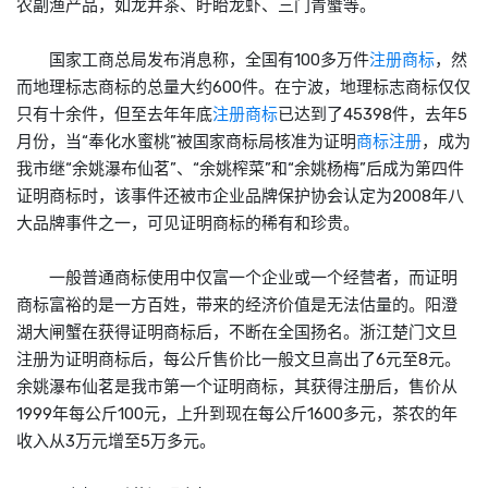
农副渔产品，如龙井茶、盱眙龙虾、三门青蟹等。
国家工商总局发布消息称，全国有100多万件
注册商标
，然
而地理标志商标的总量大约600件。在宁波，地理标志商标仅仅
只有十余件，但至去年年底
注册商标
已达到了45398件，去年5
月份，当“奉化水蜜桃”被国家商标局核准为证明
商标注册
，成为
我市继“余姚瀑布仙茗”、“余姚榨菜”和“余姚杨梅”后成为第四件
证明商标时，该事件还被市企业品牌保护协会认定为2008年八
大品牌事件之一，可见证明商标的稀有和珍贵。
一般普通商标使用中仅富一个企业或一个经营者，而证明
商标富裕的是一方百姓，带来的经济价值是无法估量的。阳澄
湖大闸蟹在获得证明商标后，不断在全国扬名。浙江楚门文旦
注册为证明商标后，每公斤售价比一般文旦高出了6元至8元。
余姚瀑布仙茗是我市第一个证明商标，其获得注册后，售价从
1999年每公斤100元，上升到现在每公斤1600多元，茶农的年
收入从3万元增至5万多元。