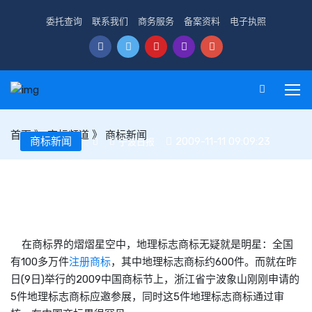
委托查询
联系我们
商务服务
备案资料
电子执照
首页
》
商标频道
》
商标新闻
商标新闻
2009-11-11 09:09:23
宁波日报
全国约600个地理标志商标 象山最近申请成功了5个
在商标界的熠熠星空中，地理标志商标无疑就是明星：全国
有100多万件
注册商标
，其中地理标志商标约600件。而就在昨
日(9日)举行的2009中国商标节上，浙江省宁波象山刚刚申请的
5件地理标志商标应邀参展，同时这5件地理标志商标通过审