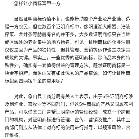
怎样让小商标富甲一方
虽然证明商标价值不菲，也能带动整个产业及产业链、造
福一方农民，但在数百个证明商标中，像阳澄湖大闸蟹、涪陵
榨菜、龙井茶等赫赫有名的并不多，大多数证明商标只在当地
或区域外的老乡集中的地方扬名。可见，证明商标的获准注册
仅仅是因为产品的独特性，但其管理、营销等运作也是决定其
成败的关键。事实上，一些优秀的证明商标，除商品本身的特
殊性外，确实有一套值得借鉴的管理方法。既然证明商标是一
块金字招牌，而象山又有如此优秀的产品资源，如何让证明商
标起到四两拨千金的重用呢？
对此，象山县工商分局有关人士表示，由于5件证明商标涉
及到渔业、畜牧业等不同部门，但这5件商标的产品又同属农副
产品，可以借鉴三门青蟹证明商标的管理经验，成立一个跨部
门的机构，对证明商标进行管理、宣传、营销及推广，其中工
商部门则应从法律上对商标的使用进行指导，以规避风险，合
理维权。