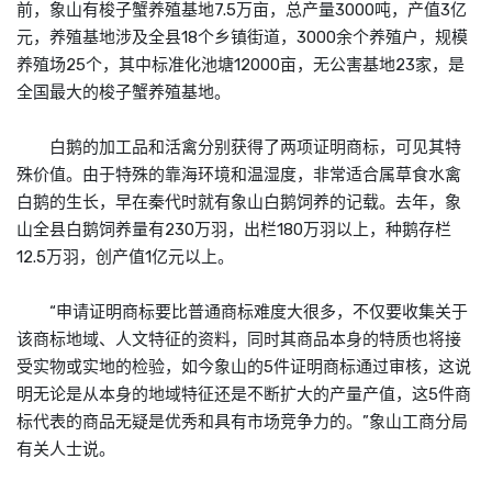
前，象山有梭子蟹养殖基地7.5万亩，总产量3000吨，产值3亿
元，养殖基地涉及全县18个乡镇街道，3000余个养殖户，规模
养殖场25个，其中标准化池塘12000亩，无公害基地23家，是
全国最大的梭子蟹养殖基地。
白鹅的加工品和活禽分别获得了两项证明商标，可见其特
殊价值。由于特殊的靠海环境和温湿度，非常适合属草食水禽
白鹅的生长，早在秦代时就有象山白鹅饲养的记载。去年，象
山全县白鹅饲养量有230万羽，出栏180万羽以上，种鹅存栏
12.5万羽，创产值1亿元以上。
“申请证明商标要比普通商标难度大很多，不仅要收集关于
该商标地域、人文特征的资料，同时其商品本身的特质也将接
受实物或实地的检验，如今象山的5件证明商标通过审核，这说
明无论是从本身的地域特征还是不断扩大的产量产值，这5件商
标代表的商品无疑是优秀和具有市场竞争力的。”象山工商分局
有关人士说。