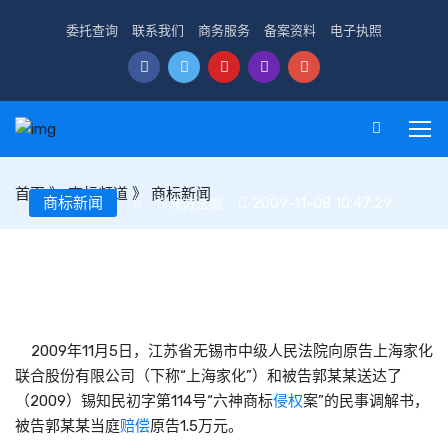
委托查询
联系我们
商务服务
备案资料
电子执照
首页
》
商标频道
》
商标新闻
商标新闻
2009-11-08 10:47:29
东方法眼
假冒“六神”花露水得不偿失 查获三瓶赔偿一万五
2009年11月5日，江苏省无锡市中级人民法院向原告上海家化
联合股份有限公司（下称“上海家化”）和被告郭某某送达了
（2009）锡知民初字第114号“六神商标
侵权
案”的民事调解书，
被告郭某某当庭
赔偿
原告1.5万元。