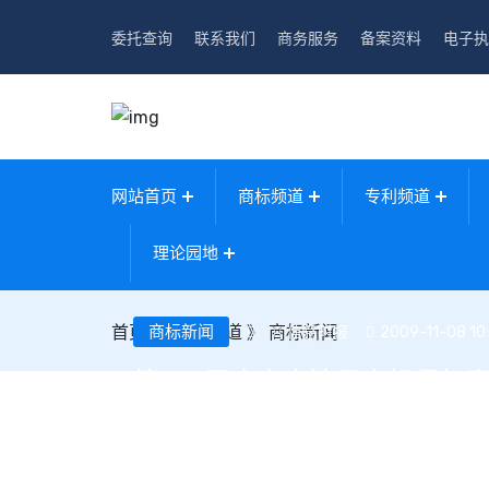
委托查询
联系我们
商务服务
备案资料
电子执
网站首页
商标频道
专利频道
理论园地
首页
》
商标新闻
商标频道
》
商标新闻
信息时报
2009-11-08 10
第106届广交会涉日商标侵权