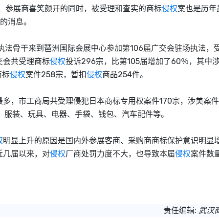
加、参展商喜笑颜开的同时，被受理和查实的商标
侵权
案也是历年
知的消息。
法骨干来到琶洲国际会展中心参加第106届广交会驻场执法，
交会共受理商标
侵权
投诉296宗，比第105届增加了60％，其中
商标
侵权
案件258宗，暂扣
侵权
商品254件。
多，市工商局共受理侵犯日本商标专用权案件170宗，涉美案件
、服装、玩具、电器、手袋、钱包、汽车配件等。
权
明显上升的原因是国内外参展客商、采购商商标保护意识明显
近几届以来，对
侵权
厂商处罚力度不大，也导致本届
侵权
案件数
责任编辑:
武汉