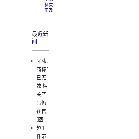
刻意
更改
最近新
闻
“心机
商标”
已无
效 相
关产
品仍
在售
(图
超千
件带