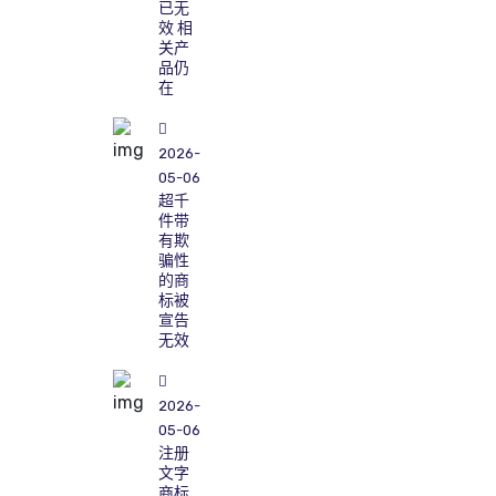
已无
效 相
关产
品仍
在
2026-
05-06
超千
件带
有欺
骗性
的商
标被
宣告
无效
2026-
05-06
注册
文字
商标