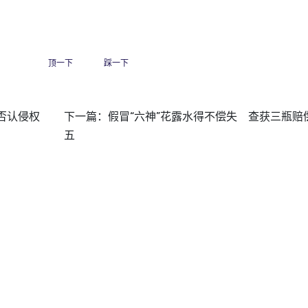
顶一下
踩一下
否认侵权
下一篇：
假冒“六神”花露水得不偿失 查获三瓶赔
五