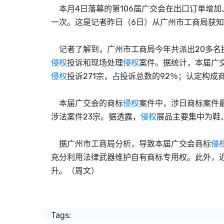
本月4日落幕的第106届广交会在出口订单增
一次。这是记者昨日（6日）从广州市工商局获
记者了解到，广州市工商局今年共派出20多名执
侵权
投诉和现场处理
侵权
案件。据统计，本届广
侵权
投诉271宗，占投诉总数的92％；认定构成
本届广交会的商标
侵权
案件中，涉日商标案件最
涉法案件23宗。据透露，
侵权
展品主要集中为鞋
据广州市工商局分析，导致本届广交会商标
侵
充分利用法律武器维护自有商标专用权。此外，
升。（周文）
Tags: