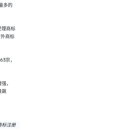
最多的
受理商标
涉外商标
63宗，
增强，
量飙
商标注册