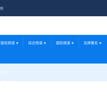
照
版权频道
综合频道
国际频道
名牌著名
:47:29
案最多