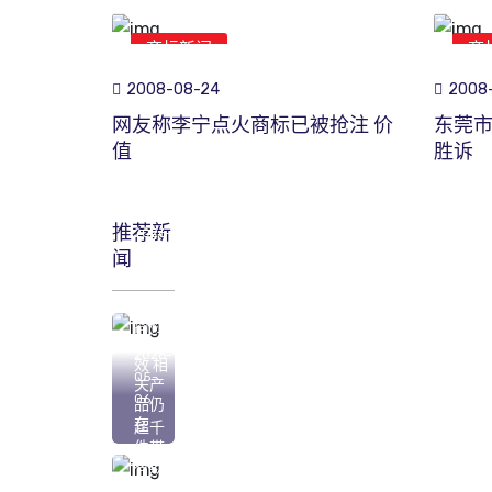
商标新闻
商
2008-08-24
2008-
网友称李宁点火商标已被抢注 价
东莞
值
胜诉
推荐新
2026-
闻
05-
07
“心机
商标”
已无
2026-
效 相
05-
关产
06
品仍
在
超千
件带
有欺
骗性