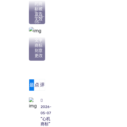
的商
标被
宣告
2026-
无效
05-
06
注册
文字
商标
刻意
更改
最
点
评
新
击
论
2026-
05-07
“心机
商标”