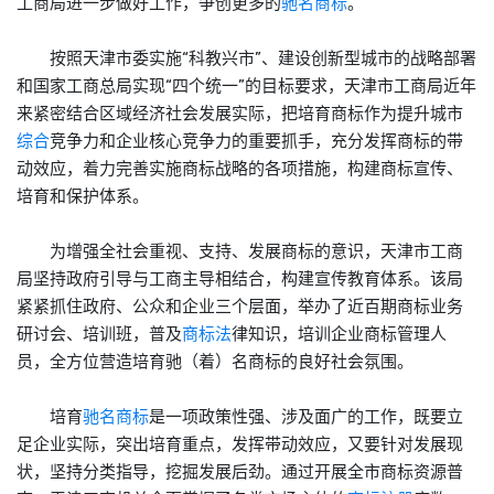
工商局进一步做好工作，争创更多的
驰名商标
。”
按照天津市委实施“科教兴市”、建设创新型城市的战略部署
和国家工商总局实现“四个统一”的目标要求，天津市工商局近年
来紧密结合区域经济社会发展实际，把培育商标作为提升城市
综合
竞争力和企业核心竞争力的重要抓手，充分发挥商标的带
动效应，着力完善实施商标战略的各项措施，构建商标宣传、
培育和保护体系。
为增强全社会重视、支持、发展商标的意识，天津市工商
局坚持政府引导与工商主导相结合，构建宣传教育体系。该局
紧紧抓住政府、公众和企业三个层面，举办了近百期商标业务
研讨会、培训班，普及
商标法
律知识，培训企业商标管理人
员，全方位营造培育驰（着）名商标的良好社会氛围。
培育
驰名商标
是一项政策性强、涉及面广的工作，既要立
足企业实际，突出培育重点，发挥带动效应，又要针对发展现
状，坚持分类指导，挖掘发展后劲。通过开展全市商标资源普