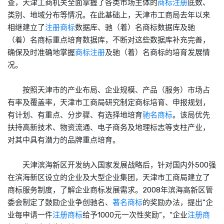
查，天津工商机关全面掌握了各类市场主体的
商标注册
底数、
类别、地域分布等情况。在此基础上，天津市工商局去年以来
相继建立了
注册商标
数据库、驰（着）名商标数据库及驰
（着）名商标重点培育数据库，不断对这些数据库补充完善，
确保及时准确地掌握
商标注册
及驰（着）名商标的培育发展情
况。
按照天津市的产业布局、企业规模、产品（服务）市场占
有率及覆盖率，天津市工商局研究制定商标培育、申报规划，
有计划、有重点、分步骤、有选择地培育
驰名商标
。该局优先
扶持高新技术、物资流通、电子商务及地理标志等支柱产业，
对其中具有潜力的品牌重点培育。
天津滨海新区开发纳入国家发展战略后，针对国内外500强
在滨海新区设立的企业及大型企业集团，天津市工商局建立了
商标服务制度，了解企业商标发展需求。2008年滨海高新区管
委会制定了鼓励企业争创驰名、
著名商标
的奖励办法，提出“企
业每申请一件
注册商标
给予1000元一次性奖励”，“企业
注册商