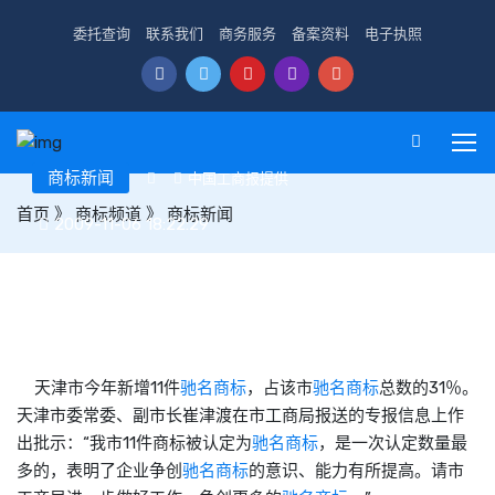
委托查询
联系我们
商务服务
备案资料
电子执照
商标新闻
中国工商报提供
首页
》
商标频道
》
商标新闻
2009-11-06 18:22:29
政府引导 工商主导 天津努力构建商标培育发展体系
天津市今年新增11件
驰名商标
，占该市
驰名商标
总数的31％。
天津市委常委、副市长崔津渡在市工商局报送的专报信息上作
出批示：“我市11件商标被认定为
驰名商标
，是一次认定数量最
多的，表明了企业争创
驰名商标
的意识、能力有所提高。请市