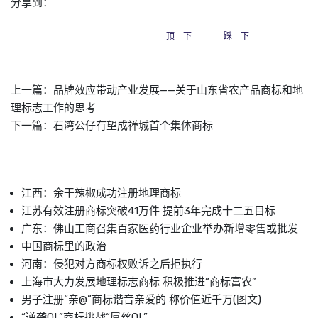
分享到：
顶一下
踩一下
上一篇：
品牌效应带动产业发展——关于山东省农产品商标和地
理标志工作的思考
下一篇：
石湾公仔有望成禅城首个集体商标
江西：余干辣椒成功注册地理商标
江苏有效注册商标突破41万件 提前3年完成十二五目标
广东：佛山工商召集百家医药行业企业举办新增零售或批发
中国商标里的政治
河南：侵犯对方商标权败诉之后拒执行
上海市大力发展地理标志商标 积极推进“商标富农”
男子注册“亲@”商标谐音亲爱的 称价值近千万(图文)
“逆袭OL”商标挑战“屌丝OL”