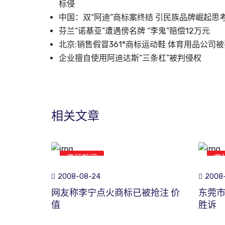
标侵
中国：双“阿迪”商标案终结 引民族品牌崛起思
芬兰“诺基亚”遭遇傍名牌 “李鬼”赔偿12万元
北京:销售假冒361°商标运动鞋 体育用品公司
企业擅自使用阿迪达斯“三条杠”被判侵权
相关文章
商标新闻
商
2008-08-24
2008-
网友称李宁点火商标已被抢注 价
东莞
值
胜诉