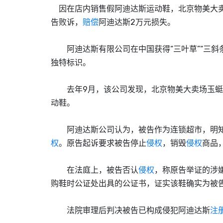
因在店内销售假阿迪达斯运动鞋，北京物美大卖
告败诉，
赔偿
阿迪达斯2万元损失。
阿迪达斯有限公司在中国获得“三叶草”“三斜条”
独特标识。
去年9月，该公司发现，北京物美大卖场玉蜓
动鞋。
阿迪达斯公司认为，被告作为连锁超市，明知
权
。原告起诉要求被告停止
侵权
，销毁
侵权
商品
在法庭上，被告否认
侵权
，称原告举证的涉
购鞋时公证处出具的公证书，证实该鞋确实为被
法院审理后判决被告已构成侵犯阿迪达斯
注