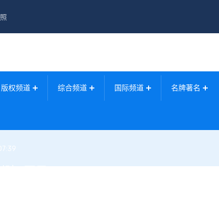
照
版权频道
综合频道
国际频道
名牌著名
07:39
判赔2万元