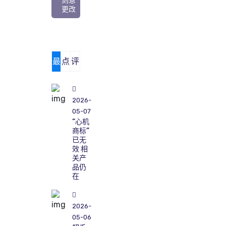
刻意
更改
最
点
评
新
击
论
2026-
05-07
“心机
商标”
已无
效 相
关产
品仍
在
2026-
05-06