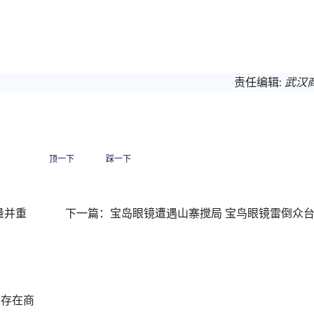
责任编辑:
武汉
顶一下
踩一下
量并重
下一篇：
宝岛眼镜遭遇山寨搅局 宝鸟眼镜雷倒众
否存在商