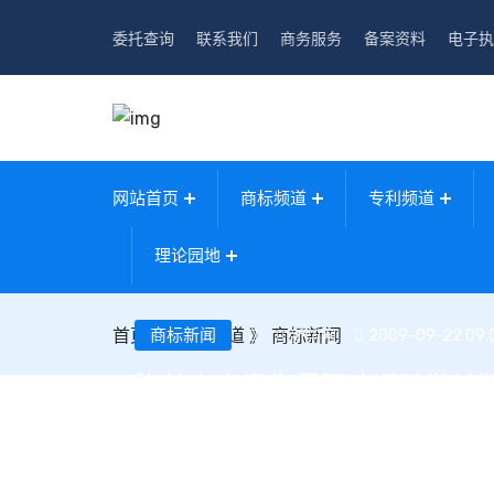
委托查询
联系我们
商务服务
备案资料
电子执
网站首页
商标频道
专利频道
理论园地
首页
》
商标新闻
商标频道
》
商标新闻
新华网
2009-09-22 09:
物美大卖场售假阿迪运动鞋被