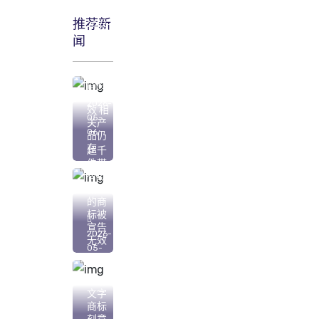
推荐新
2026-
闻
05-
07
“心机
商标”
已无
2026-
效 相
05-
关产
06
品仍
在
超千
件带
有欺
骗性
的商
标被
宣告
2026-
无效
05-
06
注册
文字
商标