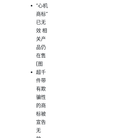
“心机
商标”
已无
效 相
关产
品仍
在售
(图
超千
件带
有欺
骗性
的商
标被
宣告
无