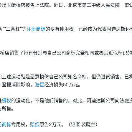
场玉蜓桥店被告上法院。近日，北京市第二中级人民法院一审
“三条杠”等
注册商标
的专有使用权，已经成为代表阿迪达斯运
桥店销售了带有分别与自己公司商标完全相同或极其近似标识的
上述运动鞋是恶意模仿自己公司知名商标，但仍进货销售，已
，登报消除影响，
赔偿
经济损失50万元。
嫌
侵权
的运动鞋，不是他们销售的。对此，阿迪达斯公司向法庭
告所售。
册商标
专用权，
赔偿
原告2万元。（记者 裴晓兰）