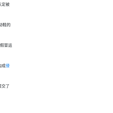
认定被
动鞋的
假冒运
构成
侵
提交了