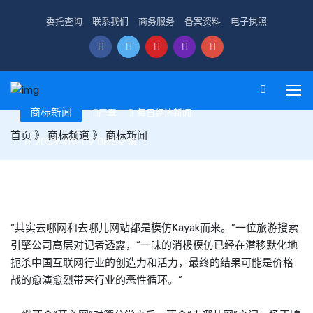
委托查询
联系我们
商务服务
备案资料
电子执照
商标新闻
严翠
每日经济新闻
首页
》
商标频道
》
商标新闻
2009-09-09 08:59:18
被指“山寨”： 两“去哪儿”谁山寨了谁
“其实去哪网和去哪儿网站都是模仿Kayak而来。”一位旅游搜索
引擎公司高层对记者透露，“一味的消极模仿已经在潜移默化地
扼杀中国互联网行业的创造力和活力，最终的结果可能是价格
战的愈演愈烈带来行业的恶性循环。”