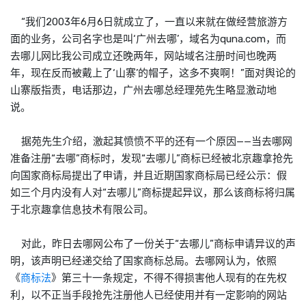
“我们2003年6月6日就成立了，一直以来就在做经营旅游方
面的业务，公司名字也是叫‘广州去哪’，域名为quna.com，而
去哪儿网比我公司成立还晚两年，网站域名注册时间也晚两
年，现在反而被戴上了‘山寨’的帽子，这多不爽啊！”面对舆论的
山寨版指责，电话那边，广州去哪总经理苑先生略显激动地
说。
据苑先生介绍，激起其愤愤不平的还有一个原因——当去哪网
准备注册“去哪”商标时，发现“去哪儿”商标已经被北京趣拿抢先
向国家商标局提出了申请，并且近期国家商标局已经公示：假
如三个月内没有人对“去哪儿”商标提起异议，那么该商标将归属
于北京趣拿信息技术有限公司。
对此，昨日去哪网公布了一份关于“去哪儿”商标申请异议的声
明，该声明已经递交给了国家商标总局。去哪网认为，依照
《
商标法
》第三十一条规定，不得不得损害他人现有的在先权
利，以不正当手段抢先注册他人已经使用并有一定影响的网站