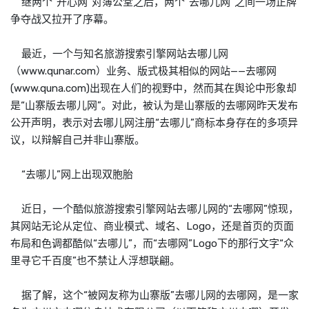
继两个“开心网”对簿公堂之后，两个“去哪儿网”之间一场正牌
争夺战又拉开了序幕。
最近，一个与知名旅游搜索引擎网站去哪儿网
（www.qunar.com）业务、版式极其相似的网站——去哪网
(www.quna.com)出现在人们的视野中，然而其在舆论中形象却
是“山寨版去哪儿网”。对此，被认为是山寨版的去哪网昨天发布
公开声明，表示对去哪儿网注册“去哪儿”商标本身存在的多项异
议，以辩解自己并非山寨版。
“去哪儿”网上出现双胞胎
近日，一个酷似旅游搜索引擎网站去哪儿网的“去哪网”惊现，
其网站无论从定位、商业模式、域名、Logo，还是首页的页面
布局和色调都酷似“去哪儿”，而“去哪网”Logo下的那行文字“众
里寻它千百度”也不禁让人浮想联翩。
据了解，这个“被网友称为山寨版”去哪儿网的去哪网，是一家