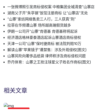
一张微博照引发商标侵权案 中粮集团全城清查“山寨店
湖南父子开“朱亭镇”饭馆注册商标 让“山寨店”无处
“山寨”家纺网络售卖三人行，三人获真“刑”
拉菲在华频遭山寨 场所越高端假货越多
伊朗一公司开“山寨“肯德基 肯德基称将起诉
经济酒店格林豪泰酒店起诉山寨酒店商标侵权
天津一公司“山寨”保时捷商标 被法院判赔10万
解读山寨“苹果镜子”遭禁售：涉及外观侵权(图文)
山寨风吹向奢侈品纸袋 律师称涉及商标侵权问题
乔丹体育：山寨之王抢注球星父子姓名作商标(图文)
相关文章