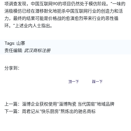
项调查发现，中国互联网90的项目仍然处于模仿阶段。“一味的
消极模仿已经在潜移默化地扼杀中国互联网行业的创造力和活
力，最终的结果可能是价格战的愈演愈烈带来行业的恶性循
环。”上述业内人士指出。
Tags:
山寨
责任编辑:
武汉商标注册
分享到：
顶一下
踩一下
上一篇：
淄博企业获权使用“淄博陶瓷 当代国窑”地域品牌
下一篇：
周君记从“快乐厨房”熬炼出的驰名商标