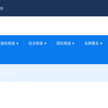
照
版权频道
综合频道
国际频道
名牌著名
14:08:16
理标志证明商标