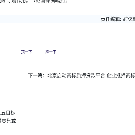
和导购作用。（范国锋 郑晓红）
责任编辑:
武汉
顶一下
踩一下
下一篇：
北京启动商标质押贷款平台 企业抵押商
二五目标
增零售或