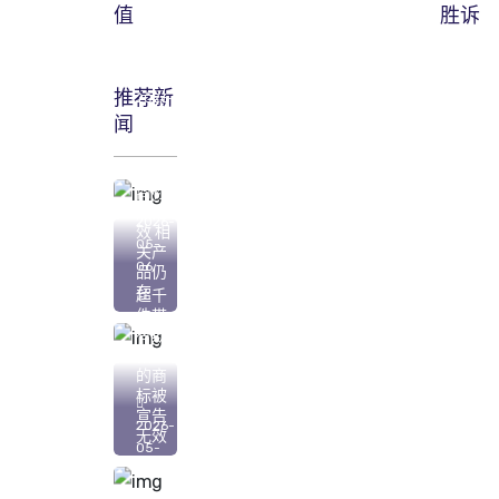
值
胜诉
推荐新
2026-
闻
05-
07
“心机
商标”
已无
2026-
效 相
05-
关产
06
品仍
在
超千
件带
有欺
骗性
的商
标被
宣告
2026-
无效
05-
06