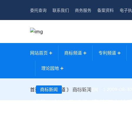
委托查询
联系我们
商务服务
备案资料
电子执
网站首页
商标频道
专利频道
理论园地
首页
》
商标新闻
商标频道
》
商标新闻
长兴新闻网
2009-08-30 
浙江“长兴吊瓜子”喜获国家地