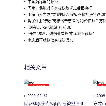
中国商标里的政治
河南：侵犯对方商标权败诉之后拒执行
上海市大力发展地理标志商标 积极推进“商标富
男子注册“亲@”商标谐音亲爱的 称价值近千万(
“逆袭OL”商标挑战“屌丝OL”
“仟吉”成湖北烘焙业首枚“中国驰名商标”
宗庆后再就修改商标法提案
相关文章
商标新闻
商
2008-08-24
2008-
网友称李宁点火商标已被抢注 价
东莞