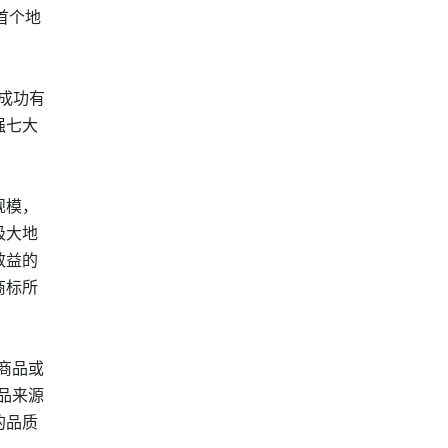
首个地
成功有
强七大
规模，
极大地
效益的
商标所
商品或
品来源
的品质