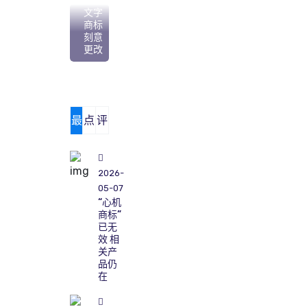
注册
文字
商标
刻意
更改
最
点
评
新
击
论
2026-
05-07
“心机
商标”
已无
效 相
关产
品仍
在