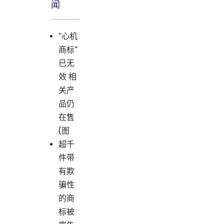
闻
“心机
商标”
已无
效 相
关产
品仍
在售
(图
超千
件带
有欺
骗性
的商
标被