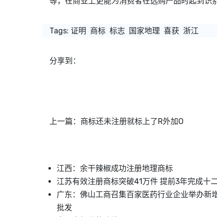
等，在商业上更能为消费者在选购产品时起到识别
Tags:
证明
商标
标志
国家地理
喜获
浙江
分享到：
上一篇：
商标还未注册就标上了R外加O
江西：余干辣椒成功注册地理商标
江苏有效注册商标突破41万件 提前3年完成十
广东：佛山工商召集百家医药行业企业举办新
批发