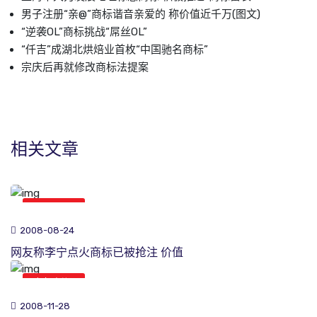
男子注册“亲@”商标谐音亲爱的 称价值近千万(图文)
“逆袭OL”商标挑战“屌丝OL”
“仟吉”成湖北烘焙业首枚“中国驰名商标”
宗庆后再就修改商标法提案
相关文章
商标新闻
2008-08-24
网友称李宁点火商标已被抢注 价值
商标新闻
2008-11-28