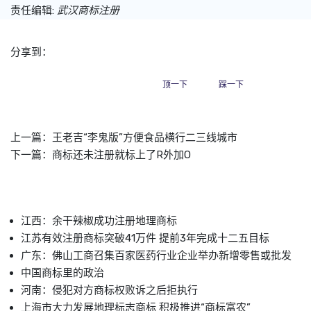
责任编辑:
武汉商标注册
分享到：
顶一下
踩一下
上一篇：
王老吉“李鬼版”方便食品横行二三线城市
下一篇：
商标还未注册就标上了R外加O
江西：余干辣椒成功注册地理商标
江苏有效注册商标突破41万件 提前3年完成十二五目标
广东：佛山工商召集百家医药行业企业举办新增零售或批发
中国商标里的政治
河南：侵犯对方商标权败诉之后拒执行
上海市大力发展地理标志商标 积极推进“商标富农”