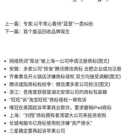
顶一下
踩一下
上一篇：
专家:以平常心看待“蓝登”一类纠纷
下一篇：
首个废品回收品牌诞生
网络热词“屌丝”被上海一公司申请注册商标(图文)
安徽：多家公司“抢食”腾讯微信商标 合肥企业成功注册
齐秦黄岛开火锅店涉嫌商标侵权 双方均接受调解(图文)
腾讯或陷商标权纷争：微信遭多家公司抢注(图文)
浙江：苍南查获假冒湖北安琪公司的商标包装箱
“旺旺”诉“淘宝旺旺”商标侵权一审败诉
唯冠在美国起诉苹果商业欺诈，要求撤销iPad商标
上海：“刘翔”商标拥有者渴望大公司来投资收购
长城电脑15亿商标使用权涉嫌“资产掺水”
三星确定要再起诉苹果公司