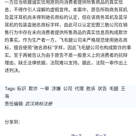
一方应当依据诚实信用原则向消费者提供所售商品的真实信
息，不得作引人误解的虚假宣传。本案中，原告所购商务耳机
及蓝牙耳机尚未得到驰名
商标
的认定，但在该商务耳机及蓝牙
耳机的包装盒驰名
商标
字样，由此可以认定宏图三胞公司在销
售行为中存在未向消费者提供所售商品的真实信息而构成欺诈
的事实。作为生产者一方，飞毛腿公司未严格规范使用驰名
商
标
，擅自使用“驰名
商标
”字样，因此飞毛腿公司也构成欺诈的事
实。至于两被告认为由于原告不是一般意义上的消费者的抗辩
理由，缺乏法律依据，法院难以支持。据此，法院一审作出上
述判决。
Tags:
标识
欺诈
一审
涉嫌
公司
代理
胜诉
状告
毛腿
王
海
责任编辑:
武汉商标注册
分享到：