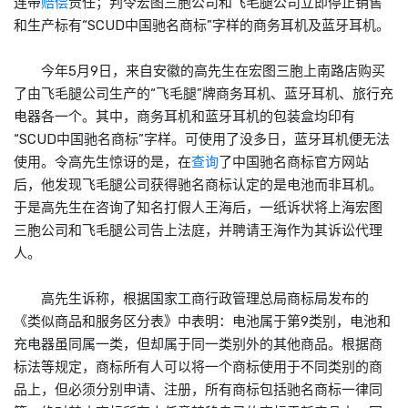
连带
赔偿
责任；判令宏图三胞公司和飞毛腿公司立即停止销售
和生产标有“SCUD中国驰名
商标
”字样的商务耳机及蓝牙耳机。
今年5月9日，来自安徽的高先生在宏图三胞上南路店购买
了由飞毛腿公司生产的“飞毛腿”牌商务耳机、蓝牙耳机、旅行充
电器各一个。其中，商务耳机和蓝牙耳机的包装盒均印有
“SCUD中国驰名
商标
”字样。可使用了没多日，蓝牙耳机便无法
使用。令高先生惊讶的是，在
查询
了中国驰名
商标
官方网站
后，他发现飞毛腿公司获得驰名
商标
认定的是电池而非耳机。
于是高先生在咨询了知名打假人王海后，一纸诉状将上海宏图
三胞公司和飞毛腿公司告上法庭，并聘请王海作为其诉讼代理
人。
高先生诉称，根据国家工商行政管理总局
商标
局发布的
《类似商品和服务区分表》中表明：电池属于第9类别，电池和
充电器虽同属一类，但却属于同一类别外的其他商品。根据
商
标
法等规定，
商标
所有人可以将一个
商标
使用于不同类别的商
品上，但必须分别申请、注册，所有
商标
包括驰名
商标
一律同