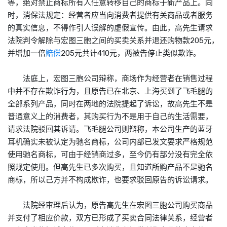
等，绝对禁止
商标
所有人任意转移自己的
商标
于新产品上。同
时，消保法规定：经营者应当向消费者提供有关商品或者服务
的真实信息，不得作引人误解的虚假宣传。由此，高先生请求
法院判令解除与宏图三胞之间的买卖关系并退还购物款205元，
并增加一倍
赔偿
205元共计410元，两被告停止类似欺诈。
法庭上，宏图三胞公司辩称，商场作为经营者在销售过程
中并不存在欺诈行为，且原告已在北京、上海买到了飞毛腿的
全部系列产品，同时在两地的法院提起了诉讼，故高先生不是
普通意义上的消费者，其购买行为不是用于自己的生活需要，
请求法院驳回其诉请。飞毛腿公司则辩称，本公司生产的蓝牙
耳机确实未被认定为驰名
商标
，公司内部已发文要求严格规范
使用驰名
商标
，可由于经销商过多，至今仍有部分没有完全依
照规定使用。但高先生已多次购买，且知道所购产品不是驰名
商标
，所以己方并不构成欺诈，也要求驳回原告的诉讼请求。
法院经审理后认为，原告高先生在宏图三胞公司购买商品
并支付了相应价款，双方已形成了买卖合同法律关系，经营者