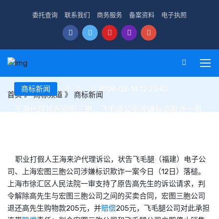
委托查询
联系我们
商务服务
备案资料
电子执照
商标新闻
2008-02-14 12:23:40
首页
》
商标频道
》
商标新闻
王海代理状告宏图三胞、飞毛腿公司涉嫌标识欺诈一审
胜诉
职业打假人王海来沪代理诉讼，状告飞毛腿（福建）电子公
司、上海宏图三胞公司涉嫌标识欺诈一案今日（12日）落槌。
上海市徐汇区人民法院一审支持了原告高先生的诉讼请求，判
令解除高先生与宏图三胞公司之间的买卖合同，宏图三胞公司
退还高先生购物款205元，并
赔偿
205元，飞毛腿公司对此承担