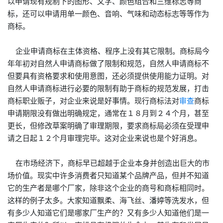
以申请现有规制下的图形、文字、颜色组合和三维标志等
商
标
，还可以申请用单一颜色、音响、气味和动态标志等等作为
商标
。
企业申请
商标
在主体资格、程序上没有其它限制。
商标
局今
年年初对自然人申请
商标
做了限制和规范，自然人申请
商标
不
但要具有资格要求和使用意图，还必须提供使用能力证明。对
自然人申请
商标
进行必要的限制有助于
商标
的规范发展，打击
商标
职业贩子，对企业来说是好事情。现行
商标
法对
审查
商标
申请期限没有做出明确规定，通常在１８月到２４个月，甚至
更长，但修改草案明确了审理期限，要求
商标
局必须在受理申
请之日起１２个月审理完毕。这对企业来说也是个好消息。
在市场经济下，
商标
早已超越于企业本身并创造出巨大的市
场价值。现实中许多消费者只知道某个品牌产品，但并不知道
它的生产者是哪个厂家，除非这个企业的商号和
商标
相同时。
这样的例子太多。大家知道飘柔、海飞丝、潘婷等洗发水，但
有多少人知道它们是哪家厂生产的？又有多少人知道他们是一