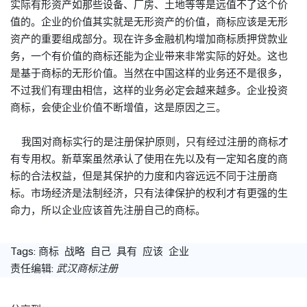
实际有形资产如那些设备、厂房、土地等等是远值不了这个价
值的。企业的价值其实就是无形资产的价值，
商标
应该是无形
资产的重要组成部分。现在许多金融机构增加
商标
质押贷款业
务，一个有价值的
商标
还能为企业带来非常实际的好处。这也
是基于
商标
的无形价值。当然在中国这样的业务还不是很多，
不过我们有理由相信，这样的业务必定会越来越多。企业投资
商标
，会使企业价值不断增值，这是原因之三。
我国对
商标
实行的是注册保护原则，只有经过注册的
商标
才
有专用权。新草案虽然承认了使用在先以及有一定知名度的
商
标
的合法权益，但是其保护的力度和内容远远不同于注册
商
标
。市场经济是法制经济，只有法律保护的权利才有更强的生
命力，所以企业应该首先注册自己的
商标
。
Tags:
商标
战略
自己
具有
应该
企业
责任编辑:
武汉商标注册