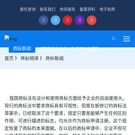
委托查询
联系我们
商务服务
备案资料
电子执照
商标新闻
廉运泽 朱东升
贸易与法周刊
首页
》
商标频道
》
商标新闻
2008-02-14 12:23:16
企业应该具有自己的商标战略
我国
商标
法在设计和使用
商标
方面给予企业的自由度很大。
现行的
商标
法中要求
商标
具有可视性，但是在新修订的
商标
法
草案中，已经取消了这个要求，规定只要是能够产生任何区别
作用、可进行描述的标志，均允许作为
商标
申请注册。这个规
定恢复了
商标
的本来面貌。在以后的
商标
申请中，企业不但可