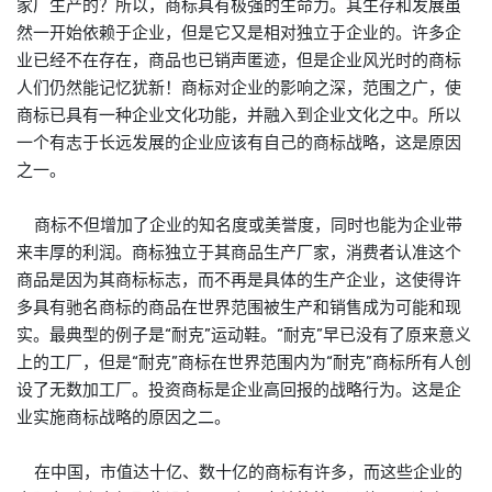
家厂生产的？所以，
商标
具有极强的生命力。其生存和发展虽
然一开始依赖于企业，但是它又是相对独立于企业的。许多企
业已经不在存在，商品也已销声匿迹，但是企业风光时的
商标
人们仍然能记忆犹新！
商标
对企业的影响之深，范围之广，使
商标
已具有一种企业文化功能，并融入到企业文化之中。所以
一个有志于长远发展的企业应该有自己的
商标
战略，这是原因
之一。
商标
不但增加了企业的知名度或美誉度，同时也能为企业带
来丰厚的利润。
商标
独立于其商品生产厂家，消费者认准这个
商品是因为其
商标
标志，而不再是具体的生产企业，这使得许
多具有驰名
商标
的商品在世界范围被生产和销售成为可能和现
实。最典型的例子是“耐克”运动鞋。“耐克”早已没有了原来意义
上的工厂，但是“耐克”
商标
在世界范围内为“耐克”
商标
所有人创
设了无数加工厂。投资
商标
是企业高回报的战略行为。这是企
业实施
商标
战略的原因之二。
在中国，市值达十亿、数十亿的
商标
有许多，而这些企业的