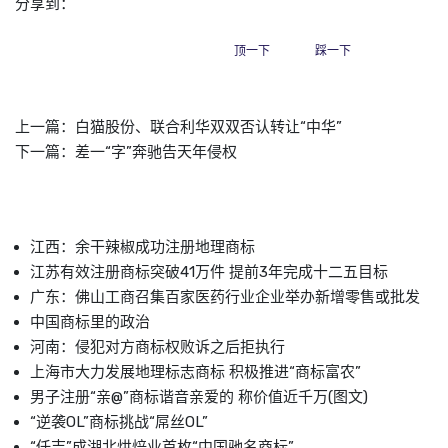
分享到：
顶一下
踩一下
上一篇：
白猫股份、联合利华双双否认转让“中华”
下一篇：
差一“字”奔驰告天年侵权
江西：余干辣椒成功注册地理商标
江苏有效注册商标突破41万件 提前3年完成十二五目标
广东：佛山工商召集百家医药行业企业举办新增零售或批发
中国商标里的政治
河南：侵犯对方商标权败诉之后拒执行
上海市大力发展地理标志商标 积极推进“商标富农”
男子注册“亲@”商标谐音亲爱的 称价值近千万(图文)
“逆袭OL”商标挑战“屌丝OL”
“仟吉”成湖北烘焙业首枚“中国驰名商标”